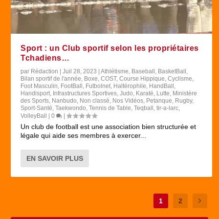
Sport : un Club sportif selon les propriétaires
Tchadiens…
par
Rédaction
|
Juil 28, 2023
|
Athlétisme
,
Baseball
,
BasketBall
,
Bilan sportif de l'année
,
Boxe
,
COST
,
Course Hippique
,
Cyclisme
,
Foot Masculin
,
FootBall
,
Futbolnet
,
Haltérophile
,
HandBall
,
Handisport
,
Infrastructures Sportives
,
Judo
,
Karaté
,
Lutte
,
Ministère
des Sports
,
Nanbudo
,
Non classé
,
Nos Vidéos
,
Petanque
,
Rugby
,
Sport-Santé
,
Taekwondo
,
Tennis de Table
,
Teqball
,
tir-a-larc
,
VolleyBall
|
0
|
Un club de football est une association bien structurée et
légale qui aide ses membres à exercer...
EN SAVOIR PLUS
1
2