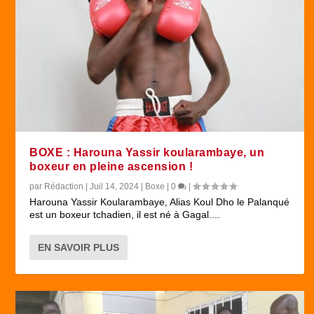
BOXE : Harouna Yassir koularambaye, un
boxeur en pleine ascension !
par
Rédaction
|
Juil 14, 2024
|
Boxe
|
0
|
Harouna Yassir Koularambaye, Alias Koul Dho le Palanqué
est un boxeur tchadien, il est né à Gagal....
EN SAVOIR PLUS