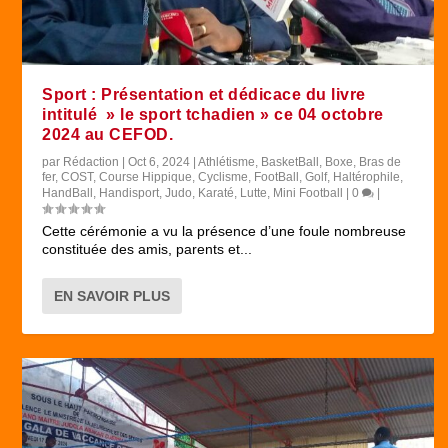
Sport : Présentation et dédicace du livre
intitulé » le sport tchadien » ce 04 octobre
2024 au CEFOD.
par
Rédaction
|
Oct 6, 2024
|
Athlétisme
,
BasketBall
,
Boxe
,
Bras de
fer
,
COST
,
Course Hippique
,
Cyclisme
,
FootBall
,
Golf
,
Haltérophile
,
HandBall
,
Handisport
,
Judo
,
Karaté
,
Lutte
,
Mini Football
|
0
|
Cette cérémonie a vu la présence d’une foule nombreuse
constituée des amis, parents et...
EN SAVOIR PLUS