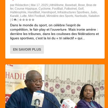
par
Rédaction
|
Mai 17, 2025
|
Athlétisme
,
Baseball
,
Boxe
,
Bras de
fer
,
Course Hippique
,
Cyclisme
,
FootBall
,
Futbolnet
,
Golf
,
Haltérophile
,
HandBall
,
Handisport
,
Infrastructures Sportives
,
Judo
,
Karaté
,
Lutte
,
Mini Football
,
Ministère des Sports
,
Nanbudo
,
Natation
|
0
|
Dans le monde du sport, on célèbre l’esprit de
compétition, le fair-play et l’ouverture. Mais ironie amère :
derrière les tribunes, dans les coulisses des fédérations et
ligues sportives, c’est la loi du « tri sélectif » qui...
EN SAVOIR PLUS