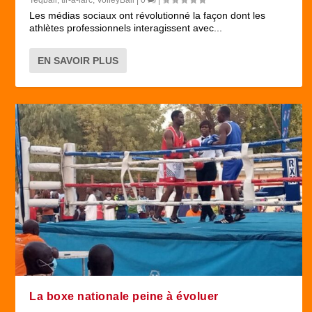
Teqball
,
tir-a-larc
,
VolleyBall
|
0
|
Les médias sociaux ont révolutionné la façon dont les
athlètes professionnels interagissent avec...
EN SAVOIR PLUS
La boxe nationale peine à évoluer