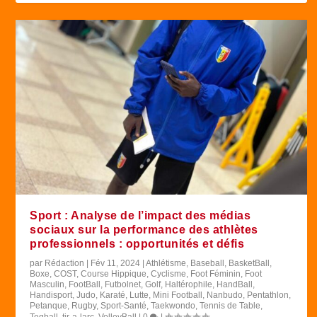
Sport : Analyse de l’impact des médias
sociaux sur la performance des athlètes
professionnels : opportunités et défis
par
Rédaction
|
Fév 11, 2024
|
Athlétisme
,
Baseball
,
BasketBall
,
Boxe
,
COST
,
Course Hippique
,
Cyclisme
,
Foot Féminin
,
Foot
Masculin
,
FootBall
,
Futbolnet
,
Golf
,
Haltérophile
,
HandBall
,
Handisport
,
Judo
,
Karaté
,
Lutte
,
Mini Football
,
Nanbudo
,
Pentathlon
,
Petanque
,
Rugby
,
Sport-Santé
,
Taekwondo
,
Tennis de Table
,