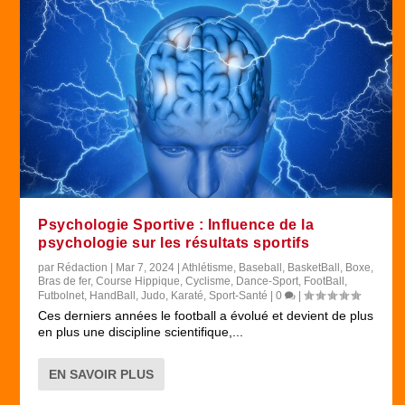
Psychologie Sportive : Influence de la
psychologie sur les résultats sportifs
par
Rédaction
|
Mar 7, 2024
|
Athlétisme
,
Baseball
,
BasketBall
,
Boxe
,
Bras de fer
,
Course Hippique
,
Cyclisme
,
Dance-Sport
,
FootBall
,
Futbolnet
,
HandBall
,
Judo
,
Karaté
,
Sport-Santé
|
0
|
Ces derniers années le football a évolué et devient de plus
en plus une discipline scientifique,...
EN SAVOIR PLUS