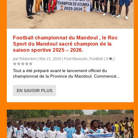
Football championnat du Mandoul , le Roc
Sport du Mandoul sacré champion de la
saison sportive 2025 – 2026.
par
Rédaction
|
Mai 21, 2026
|
Foot Masculin
,
FootBall
|
0
|
Tout a été préparé avant le lancement officiel du
championnat de la Province du Mandoul. Commencé...
EN SAVOIR PLUS