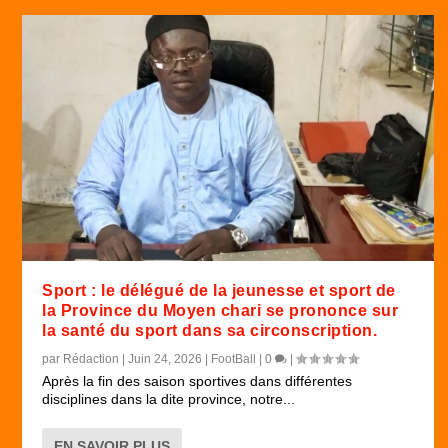
Sport : le délégué de la jeunesse et sport de
la Province du Moyen chari se prononce sur
la santé du sport dans sa circonscription.
par
Rédaction
|
Juin 24, 2026
|
FootBall
|
0
|
Après la fin des saison sportives dans différentes
disciplines dans la dite province, notre...
EN SAVOIR PLUS