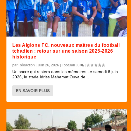
Les Aiglons FC, nouveaux maîtres du football
tchadien : retour sur une saison 2025-2026
historique
par
Rédaction
|
Juin 26, 2026
|
FootBall
|
0
|
Un sacre qui restera dans les mémoires Le samedi 6 juin
2026, le stade Idriss Mahamat Ouya de...
EN SAVOIR PLUS