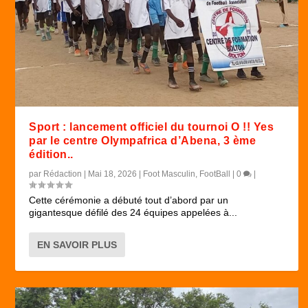
Sport : lancement officiel du tournoi O !! Yes
par le centre Olympafrica d’Abena, 3 ème
édition..
par
Rédaction
|
Mai 18, 2026
|
Foot Masculin
,
FootBall
|
0
|
Cette cérémonie a débuté tout d’abord par un
gigantesque défilé des 24 équipes appelées à...
EN SAVOIR PLUS