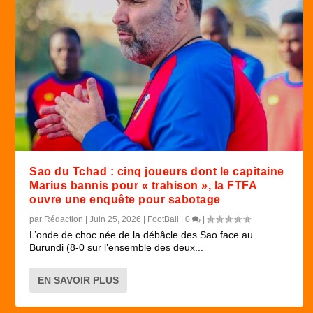
Sao du Tchad : cinq joueurs dont le capitaine
Marius bannis pour « trahison », la FTFA
ouvre une enquête pour sabotage
par
Rédaction
|
Juin 25, 2026
|
FootBall
|
0
|
L’onde de choc née de la débâcle des Sao face au
Burundi (8-0 sur l’ensemble des deux...
EN SAVOIR PLUS