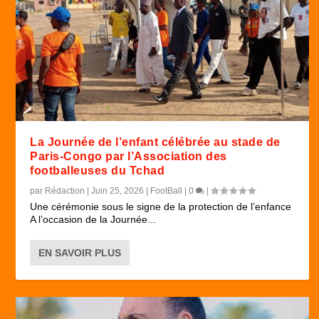
La Journée de l’enfant célébrée au stade de
Paris-Congo par l’Association des
footballeuses du Tchad
par
Rédaction
|
Juin 25, 2026
|
FootBall
|
0
|
Une cérémonie sous le signe de la protection de l’enfance
A l’occasion de la Journée...
EN SAVOIR PLUS