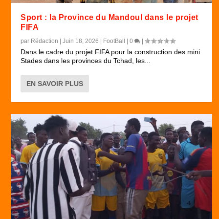
Sport : la Province du Mandoul dans le projet
FIFA
par
Rédaction
|
Juin 18, 2026
|
FootBall
|
0
|
Dans le cadre du projet FIFA pour la construction des mini
Stades dans les provinces du Tchad, les...
EN SAVOIR PLUS