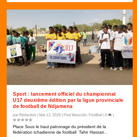
Sport : lancement officiel du championnat
U17 deuxième édition par la ligue provinciale
de football de Ndjamena
par
Rédaction
|
Mai 13, 2026
|
Foot Masculin
,
FootBall
|
0
|
Place Sous le haut patronage du président de la
fédération tchadienne de football Tahir Hassan...