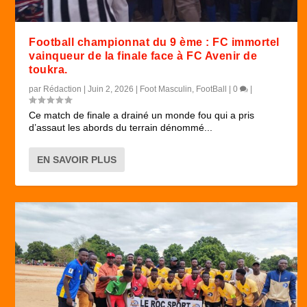
Football championnat du 9 ème : FC immortel
vainqueur de la finale face à FC Avenir de
toukra.
par
Rédaction
|
Juin 2, 2026
|
Foot Masculin
,
FootBall
|
0
|
Ce match de finale a drainé un monde fou qui a pris
d’assaut les abords du terrain dénommé...
EN SAVOIR PLUS