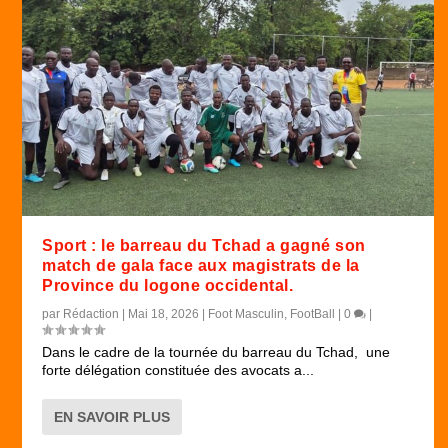
Sport : le barreau du Tchad a gagné son
match de gala face aux magistrats de la
Province du logone occidental.
par
Rédaction
|
Mai 18, 2026
|
Foot Masculin
,
FootBall
|
0
|
Dans le cadre de la tournée du barreau du Tchad, une
forte délégation constituée des avocats a...
EN SAVOIR PLUS