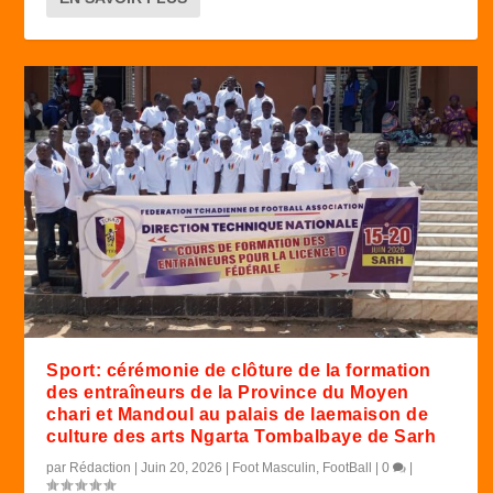
Sport: cérémonie de clôture de la formation
des entraîneurs de la Province du Moyen
chari et Mandoul au palais de laemaison de
culture des arts Ngarta Tombalbaye de Sarh
par
Rédaction
|
Juin 20, 2026
|
Foot Masculin
,
FootBall
|
0
|