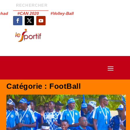
Tchad #CAN 2020 #Volley-Ball
Catégorie :
FootBall