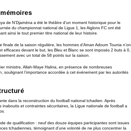
s mémoires
ya de N’Djaména a été le théâtre d’un moment historique pour le
journée du championnat national de Ligue 1, les Aiglons FC ont été
 ainsi le tout premier titre national de leur histoire.
ette finale de la saison régulière, les hommes d’Aman Adoum Tounia n’on
 efficaces devant le but, les Bleu et Blanc se sont imposés 2 buts à 0,
assement avec un total de 58 points sur la saison.
ier ministre, Allah-Maye Halina, en présence de nombreuses
en, soulignant l’importance accordée à cet événement par les autorités
tructuré
e dans la reconstruction du football national tchadien. Après
ts inaboutis et contraintes sécuritaires, la Ligue nationale de football a
bs.
ode de qualification : neuf des douze équipes participantes sont issues
ces tchadiennes, témoignant d’une volonté de ne plus concentrer la