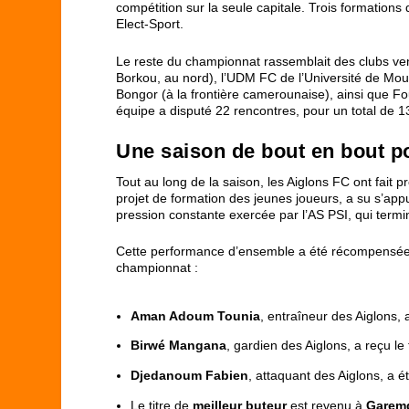
compétition sur la seule capitale. Trois formations
Elect-Sport.
Le reste du championnat rassemblait des clubs venu
Borkou, au nord), l’UDM FC de l’Université de Mo
Bongor (à la frontière camerounaise), ainsi que F
équipe a disputé 22 rencontres, pour un total de 1
Une saison de bout en bout p
Tout au long de la saison, les Aiglons FC ont fait 
projet de formation des jeunes joueurs, a su s’appu
pression constante exercée par l’AS PSI, qui term
Cette performance d’ensemble a été récompensée pa
championnat :
Aman Adoum Tounia
, entraîneur des Aiglons, 
Birwé Mangana
, gardien des Aiglons, a reçu l
Djedanoum Fabien
, attaquant des Aiglons, a 
Le titre de
meilleur buteur
est revenu à
Garemg