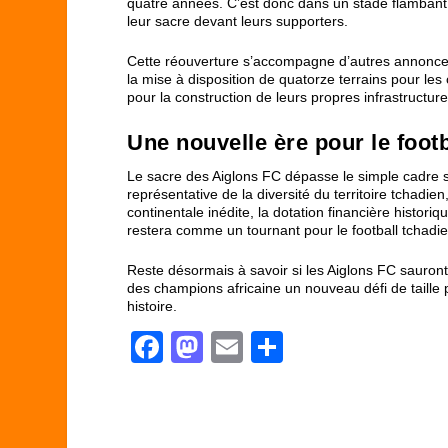
quatre années. C’est donc dans un stade flambant n
leur sacre devant leurs supporters.
Cette réouverture s’accompagne d’autres annonces
la mise à disposition de quatorze terrains pour les 
pour la construction de leurs propres infrastructur
Une nouvelle ère pour le footb
Le sacre des Aiglons FC dépasse le simple cadre spo
représentative de la diversité du territoire tchadien
continentale inédite, la dotation financière histo
restera comme un tournant pour le football tchadie
Reste désormais à savoir si les Aiglons FC sauron
des champions africaine un nouveau défi de taille p
histoire.
F
M
E
P
a
a
m
ar
c
st
ail
ta
e
o
g