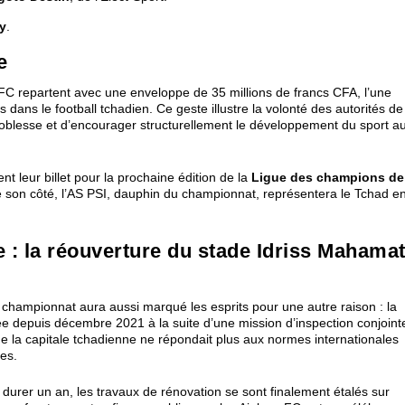
ay
.
e
s FC repartent avec une enveloppe de 35 millions de francs CFA, l’une
 dans le football tchadien. Ce geste illustre la volonté des autorités de
oblesse et d’encourager structurellement le développement du sport a
nt leur billet pour la prochaine édition de la
Ligue des champions de
De son côté, l’AS PSI, dauphin du championnat, représentera le Tchad e
 : la réouverture du stade Idriss Mahama
e championnat aura aussi marqué les esprits pour une autre raison : la
 depuis décembre 2021 à la suite d’une mission d’inspection conjoint
e la capitale tchadienne ne répondait plus aux normes internationales
les.
 durer un an, les travaux de rénovation se sont finalement étalés sur