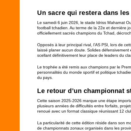
Un sacre qui restera dans le
Le samedi 6 juin 2026, le stade Idriss Mahamat Ou
football tchadien. Au terme de la 22e et dernière 
officiellement sacrés champions du Tchad, décrochant
Opposés à leur principal rival, l’AS PSI, lors de c
laissé planer aucun doute. Solides défensivement et
scellant définitivement leur place de leaders du cl
Le trophée a été remis aux champions par le Prem
personnalités du monde sportif et politique tchadi
du pays.
Le retour d’un championnat s
Cette saison 2025-2026 marque une étape important
plusieurs années de difficultés entre forfaits, proje
renoué avec un format classique réunissant 12 clu
La particularité de cette édition réside dans son m
de championnats zonaux organisés dans les provin