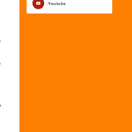
Youtube
u
n
t
e