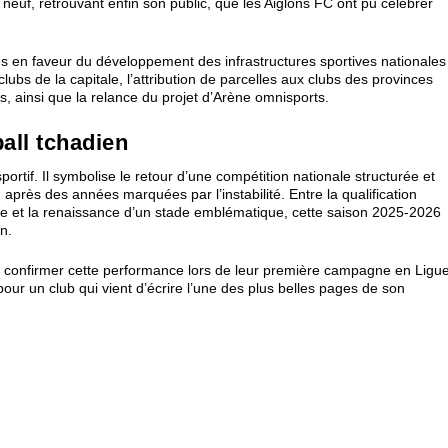
euf, retrouvant enfin son public, que les Aiglons FC ont pu célébrer
 en faveur du développement des infrastructures sportives nationales 
clubs de la capitale, l’attribution de parcelles aux clubs des provinces
es, ainsi que la relance du projet d’Arène omnisports.
all tchadien
rtif. Il symbolise le retour d’une compétition nationale structurée et
, après des années marquées par l’instabilité. Entre la qualification
rique et la renaissance d’un stade emblématique, cette saison 2025-2026
n.
t confirmer cette performance lors de leur première campagne en Ligu
our un club qui vient d’écrire l’une des plus belles pages de son