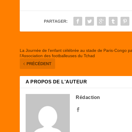
b
d
er
o
o
PARTAGER:
o
n
k
La Journée de l’enfant célébrée au stade de Paris-Congo p
l’Association des footballeuses du Tchad
PRÉCÉDENT
A PROPOS DE L'AUTEUR
Rédaction