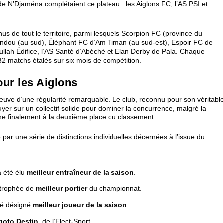
 de N’Djaména complétaient ce plateau : les Aiglons FC, l’AS PSI et
s de tout le territoire, parmi lesquels Scorpion FC (province du
undou (au sud), Éléphant FC d’Am Timan (au sud-est), Espoir FC de
oullah Édifice, l’AS Santé d’Abéché et Elan Derby de Pala. Chaque
32 matchs étalés sur six mois de compétition.
our les Aiglons
preuve d’une régularité remarquable. Le club, reconnu pour son véritabl
yer sur un collectif solide pour dominer la concurrence, malgré la
ine finalement à la deuxième place du classement.
r une série de distinctions individuelles décernées à l’issue du
a été élu
meilleur entraîneur de la saison
.
e trophée de
meilleur portier
du championnat.
été désigné
meilleur joueur de la saison
.
oto Destin
, de l’Elect-Sport.