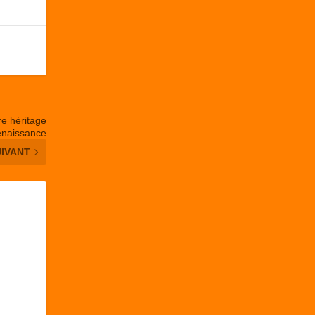
re héritage
renaissance
UIVANT