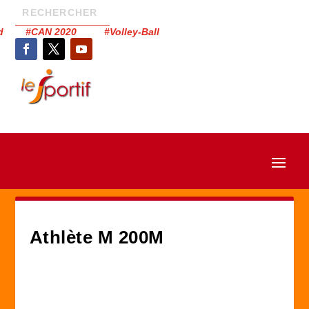
had #CAN 2020 #Volley-Ball
Athlète M 200M