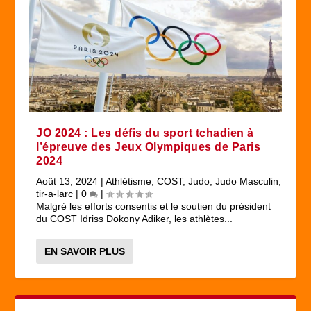
JO 2024 : Les défis du sport tchadien à
l’épreuve des Jeux Olympiques de Paris
2024
Août 13, 2024
|
Athlétisme
,
COST
,
Judo
,
Judo Masculin
,
tir-a-larc
|
0
|
Malgré les efforts consentis et le soutien du président
du COST Idriss Dokony Adiker, les athlètes...
EN SAVOIR PLUS