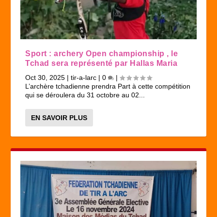
Sport : archery Open championship , le
Tchad sera représenté par Hallas Maria
Oct 30, 2025
|
tir-a-larc
|
0
|
L’archère tchadienne prendra Part à cette compétition
qui se déroulera du 31 octobre au 02...
EN SAVOIR PLUS