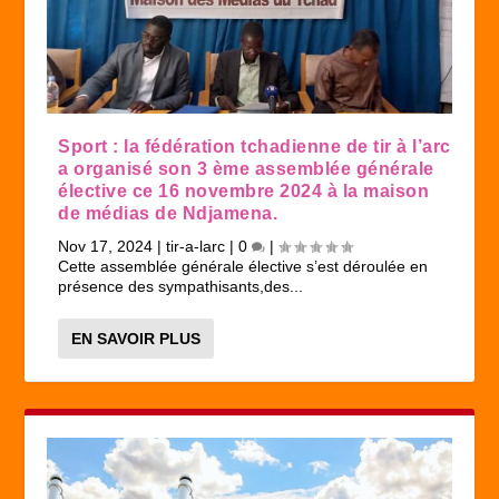
Sport : la fédération tchadienne de tir à l’arc
a organisé son 3 ème assemblée générale
élective ce 16 novembre 2024 à la maison
de médias de Ndjamena.
Nov 17, 2024
|
tir-a-larc
|
0
|
Cette assemblée générale élective s’est déroulée en
présence des sympathisants,des...
EN SAVOIR PLUS