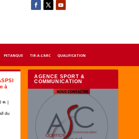
PETANQUE
TIR-A-L’ARC
QUALIFICATION
AGENCE SPORT &
 ASPSI
COMMUNICATION
ce à
0
|
ll du