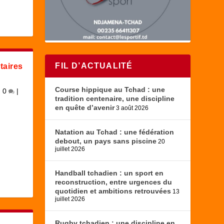
FIL D’ACTUALITÉ
taires
Course hippique au Tchad : une
|
0
|
tradition centenaire, une discipline
en quête d’avenir
3 août 2026
Natation au Tchad : une fédération
debout, un pays sans piscine
20
juillet 2026
Handball tchadien : un sport en
reconstruction, entre urgences du
quotidien et ambitions retrouvées
13
juillet 2026
Rugby tchadien : une discipline en