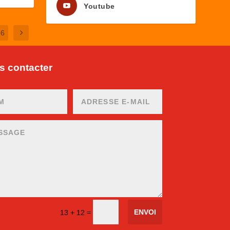
Youtube
76
 contacter
ENVOI
=
13 + 12