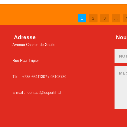
1
2
3
…
Adresse
Nous
Avenue Charles de Gaulle
Rue Paul Tripier
Tél. : +235 66411307 /
93103730
E-mail :
contact@lesportif.td