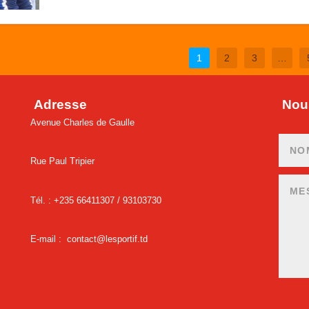
1
2
3
…
Adresse
Nous
Avenue Charles de Gaulle
Rue Paul Tripier
Tél. : +235 66411307 /
93103730
E-mail :
contact@lesportif.td