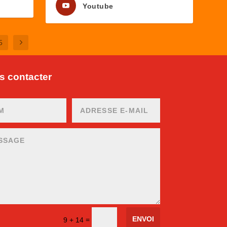
Youtube
5
 contacter
ENVOI
=
9 + 14