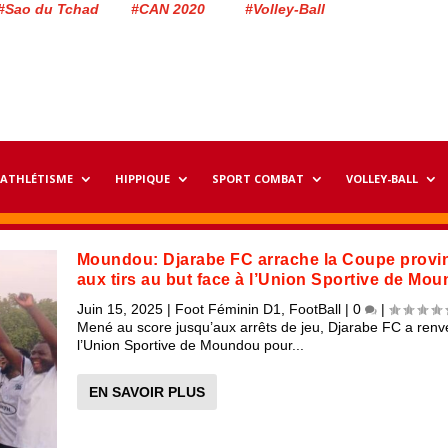
#Sao du Tchad #CAN 2020 #Volley-Ball
ATHLÉTISME
HIPPIQUE
SPORT COMBAT
VOLLEY-BALL
Moundou: Djarabe FC arrache la Coupe provin
aux tirs au but face à l’Union Sportive de Mo
Juin 15, 2025
|
Foot Féminin D1
,
FootBall
|
0
|
Mené au score jusqu’aux arrêts de jeu, Djarabe FC a renv
l’Union Sportive de Moundou pour...
EN SAVOIR PLUS