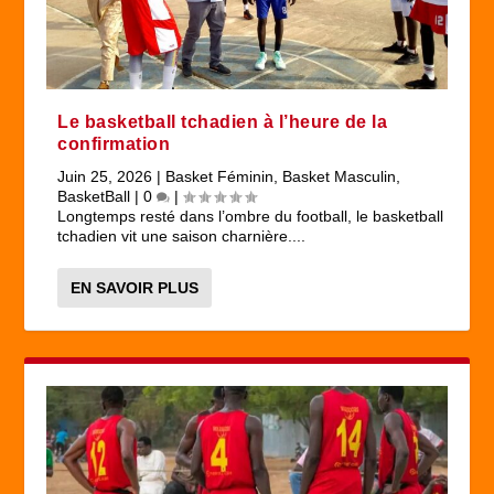
Le basketball tchadien à l’heure de la
confirmation
Juin 25, 2026
|
Basket Féminin
,
Basket Masculin
,
BasketBall
|
0
|
Longtemps resté dans l’ombre du football, le basketball
tchadien vit une saison charnière....
EN SAVOIR PLUS