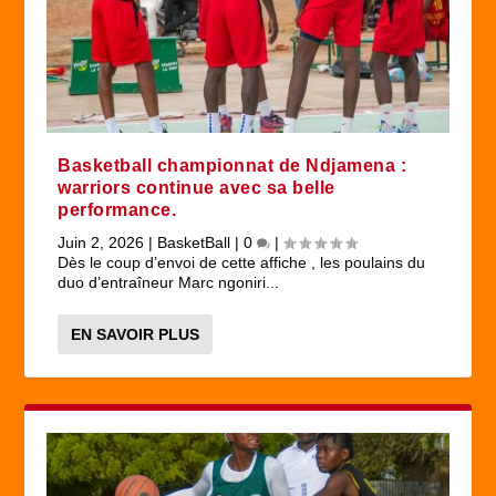
Basketball championnat de Ndjamena :
warriors continue avec sa belle
performance.
Juin 2, 2026
|
BasketBall
|
0
|
Dès le coup d’envoi de cette affiche , les poulains du
duo d’entraîneur Marc ngoniri...
EN SAVOIR PLUS