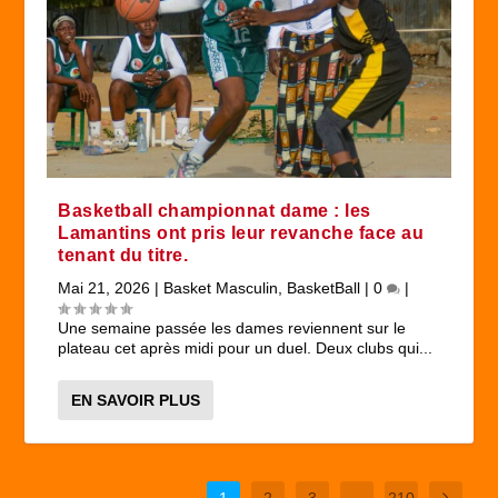
Basketball championnat dame : les
Lamantins ont pris leur revanche face au
tenant du titre.
Mai 21, 2026
|
Basket Masculin
,
BasketBall
|
0
|
Une semaine passée les dames reviennent sur le
plateau cet après midi pour un duel. Deux clubs qui...
EN SAVOIR PLUS