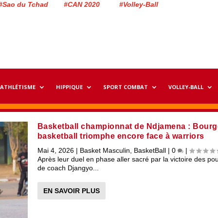
#Sao du Tchad #CAN 2020 #Volley-Ball
ATHLÉTISME
HIPPIQUE
SPORT COMBAT
VOLLEY-BALL
Basketball championnat de Ndjamena : Bour
basketball triomphe encore face à warriors
Mai 4, 2026
|
Basket Masculin
,
BasketBall
|
0
|
Après leur duel en phase aller sacré par la victoire des pou
de coach Djangyo...
EN SAVOIR PLUS