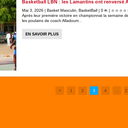
Basketball LBN : les Lamantins ont renversé 
Mai 3, 2026
|
Basket Masculin
,
BasketBall
|
0
|
Après leur première victoire en championnat la semaine de
les poulains de coach Alladoum...
EN SAVOIR PLUS
1
2
3
4
…
2