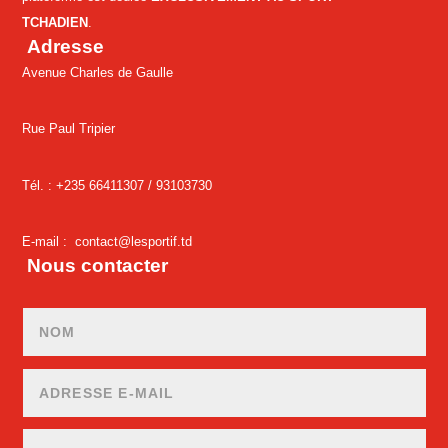
TCHADIEN
.
Adresse
Avenue Charles de Gaulle
Rue Paul Tripier
Tél. : +235 66411307 /
93103730
E-mail :
contact@lesportif.td
Nous contacter