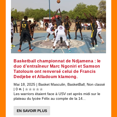
Basketball championnat de Ndjamena : le
duo d’entraîneur Marc Ngoniri et Samson
Tatoloum ont renversé celui de Francis
Dedjebe et Alladoum klamong.
Mai 18, 2025
|
Basket Masculin
,
BasketBall
,
Non classé
|
0
|
Les warriors étaient face à USV cet après midi sur le
plateau du lycée Félix au compte de la 14...
EN SAVOIR PLUS