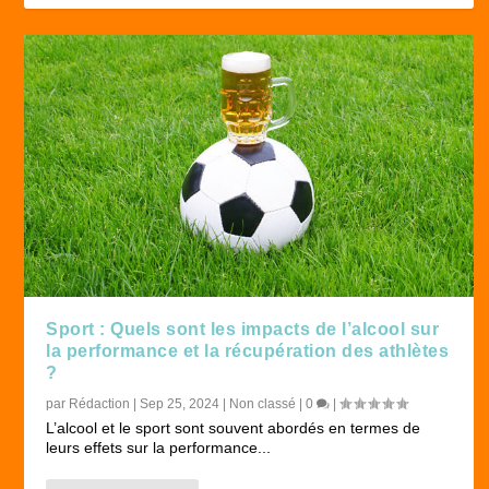
Sport : Quels sont les impacts de l’alcool sur
la performance et la récupération des athlètes
?
par
Rédaction
|
Sep 25, 2024
|
Non classé
|
0
|
L’alcool et le sport sont souvent abordés en termes de
leurs effets sur la performance...