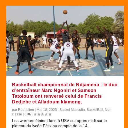
Basketball championnat de Ndjamena : le duo
d’entraîneur Marc Ngoniri et Samson
Tatoloum ont renversé celui de Francis
Dedjebe et Alladoum klamong.
par
Rédaction
|
Mai 18, 2025
|
Basket Masculin
,
BasketBall
,
Non
classé
|
0
|
Les warriors étaient face à USV cet après midi sur le
plateau du lycée Félix au compte de la 14...