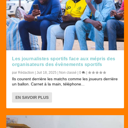
Les journalistes sportifs face aux mépris des
organisateurs des évènements sportifs
par
Rédaction
|
Juil 18, 2025
|
Non classé
|
0
|
Ils courent derrière les matchs comme les joueurs derrière
un ballon. Carnet à la main, téléphone...
EN SAVOIR PLUS