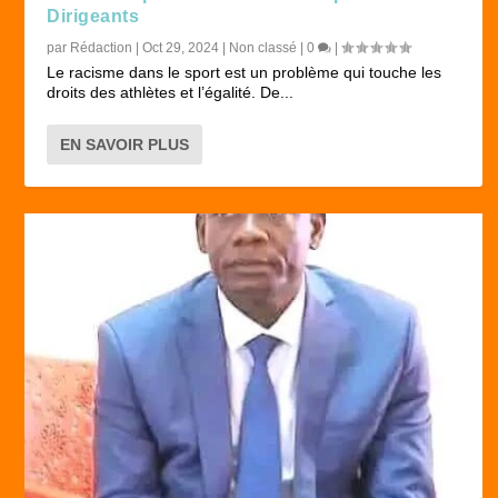
Dirigeants
par
Rédaction
|
Oct 29, 2024
|
Non classé
|
0
|
Le racisme dans le sport est un problème qui touche les
droits des athlètes et l’égalité. De...
EN SAVOIR PLUS