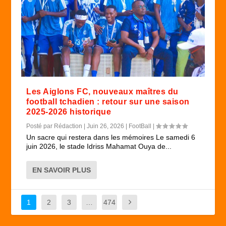
Les Aiglons FC, nouveaux maîtres du
football tchadien : retour sur une saison
2025-2026 historique
Posté par
Rédaction
|
Juin 26, 2026
|
FootBall
|
Un sacre qui restera dans les mémoires Le samedi 6
juin 2026, le stade Idriss Mahamat Ouya de...
EN SAVOIR PLUS
1
2
3
…
474