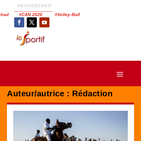
Tchad #CAN 2020 #Volley-Ball
Auteur/autrice :
Rédaction