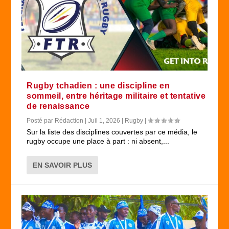
Rugby tchadien : une discipline en
sommeil, entre héritage militaire et tentative
de renaissance
Posté par
Rédaction
|
Juil 1, 2026
|
Rugby
|
Sur la liste des disciplines couvertes par ce média, le
rugby occupe une place à part : ni absent,...
EN SAVOIR PLUS