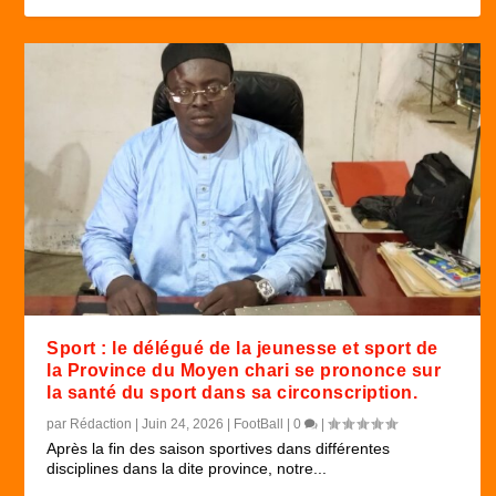
Sport : le délégué de la jeunesse et sport de
la Province du Moyen chari se prononce sur
la santé du sport dans sa circonscription.
par
Rédaction
|
Juin 24, 2026
|
FootBall
|
0
|
Après la fin des saison sportives dans différentes
disciplines dans la dite province, notre...