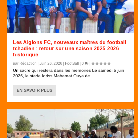
Les Aiglons FC, nouveaux maîtres du football
tchadien : retour sur une saison 2025-2026
historique
par
Rédaction
|
Juin 26, 2026
|
FootBall
|
0
|
Un sacre qui restera dans les mémoires Le samedi 6 juin
2026, le stade Idriss Mahamat Ouya de...
EN SAVOIR PLUS