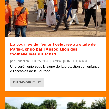
La Journée de l’enfant célébrée au stade de
Paris-Congo par l’Association des
footballeuses du Tchad
par
Rédaction
|
Juin 25, 2026
|
FootBall
|
0
|
Une cérémonie sous le signe de la protection de l’enfance
A l’occasion de la Journée...
EN SAVOIR PLUS