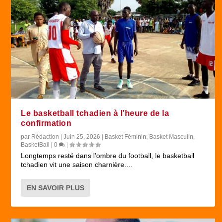
Le basketball tchadien à l’heure de la
confirmation
par
Rédaction
|
Juin 25, 2026
|
Basket Féminin
,
Basket Masculin
,
BasketBall
|
0
|
Longtemps resté dans l’ombre du football, le basketball
tchadien vit une saison charnière....
EN SAVOIR PLUS