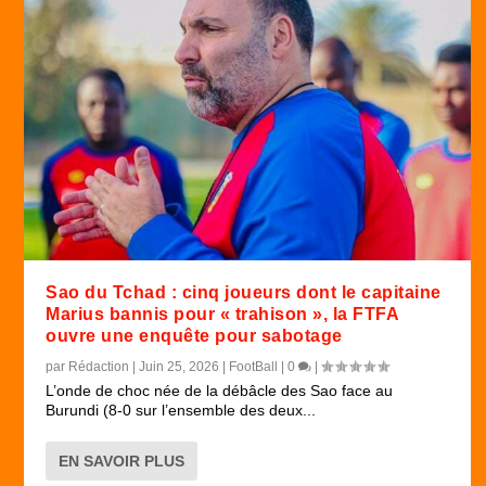
Sao du Tchad : cinq joueurs dont le capitaine
Marius bannis pour « trahison », la FTFA
ouvre une enquête pour sabotage
par
Rédaction
|
Juin 25, 2026
|
FootBall
|
0
|
L’onde de choc née de la débâcle des Sao face au
Burundi (8-0 sur l’ensemble des deux...
EN SAVOIR PLUS