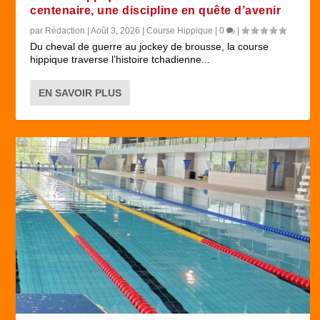
reconstruction, en...
entre ...
tchad...
centenaire, une discipline en quête d’avenir
par
Rédaction
|
Août 3, 2026
|
Course Hippique
|
0
|
Du cheval de guerre au jockey de brousse, la course
hippique traverse l’histoire tchadienne...
EN SAVOIR PLUS