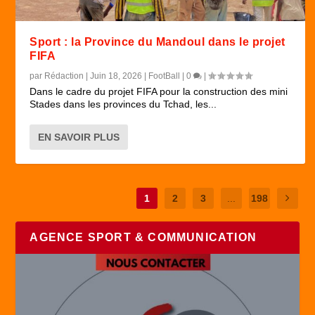
Sport : la Province du Mandoul dans le projet
FIFA
par
Rédaction
|
Juin 18, 2026
|
FootBall
|
0
|
Dans le cadre du projet FIFA pour la construction des mini
Stades dans les provinces du Tchad, les...
EN SAVOIR PLUS
1
2
3
...
198
AGENCE SPORT & COMMUNICATION