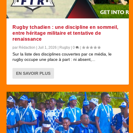
Rugby tchadien : une discipline en sommeil,
entre héritage militaire et tentative de
renaissance
par
Rédaction
|
Juil 1, 2026
|
Rugby
|
0
|
Sur la liste des disciplines couvertes par ce média, le
rugby occupe une place à part : ni absent,...
EN SAVOIR PLUS