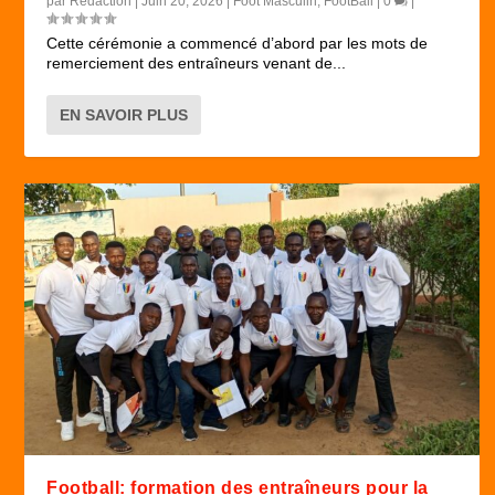
par
Rédaction
|
Juin 20, 2026
|
Foot Masculin
,
FootBall
|
0
|
Cette cérémonie a commencé d’abord par les mots de
remerciement des entraîneurs venant de...
EN SAVOIR PLUS
Football: formation des entraîneurs pour la