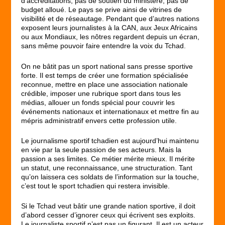
d’accréditations, pas de soutien du ministère, pas de
budget alloué. Le pays se prive ainsi de vitrines de
visibilité et de réseautage. Pendant que d’autres nations
exposent leurs journalistes à la CAN, aux Jeux Africains
ou aux Mondiaux, les nôtres regardent depuis un écran,
sans même pouvoir faire entendre la voix du Tchad.
On ne bâtit pas un sport national sans presse sportive
forte. Il est temps de créer une formation spécialisée
reconnue, mettre en place une association nationale
crédible, imposer une rubrique sport dans tous les
médias, allouer un fonds spécial pour couvrir les
événements nationaux et internationaux et mettre fin au
mépris administratif envers cette profession utile.
Le journalisme sportif tchadien est aujourd’hui maintenu
en vie par la seule passion de ses acteurs. Mais la
passion a ses limites. Ce métier mérite mieux. Il mérite
un statut, une reconnaissance, une structuration. Tant
qu’on laissera ces soldats de l’information sur la touche,
c’est tout le sport tchadien qui restera invisible.
Si le Tchad veut bâtir une grande nation sportive, il doit
d’abord cesser d’ignorer ceux qui écrivent ses exploits.
Le journaliste sportif n’est pas un figurant. Il est un acteur