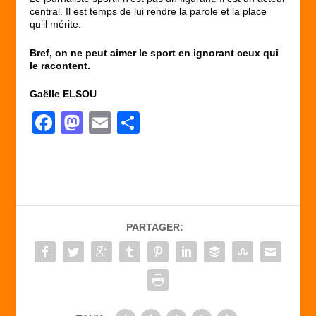
central. Il est temps de lui rendre la parole et la place
qu’il mérite.
Bref, on ne peut aimer le sport en ignorant ceux qui
le racontent.
Gaëlle ELSOU
F
M
E
P
a
a
m
ar
c
st
ail
ta
e
o
g
b
d
er
PARTAGER:
o
o
o
n
k