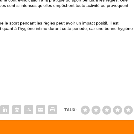
cune contre-indication à la pratique du sport pendant les règles. Une
pes sont si intenses qu’elles empêchent toute activité ou provoquent
e le sport pendant les règles peut avoir un impact positif. Il est
nt quant à l’hygiène intime durant cette période, car une bonne hygiène
TAUX: