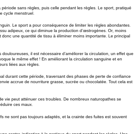
a période sans règles, puis celle pendant les règles. Le sport, pratiqué
le cycle menstruel.
anguin. Le sport a pour conséquence de limiter les règles abondantes.
 tissu adipeux, ce qui diminue la production d’œstrogènes. Or, moins
et donc une quantité de tissu à éliminer moins importante. Le principal
 douloureuses, il est nécessaire d’améliorer la circulation, un effet que
ovoque le même effet ! En améliorant la circulation sanguine et en
eurs liées aux règles.
al durant cette période, traversant des phases de perte de confiance
envie accrue de nourriture grasse, sucrée ou chocolatée. Tout cela est
de vie peut atténuer ces troubles. De nombreux naturopathes se
 réduire ces maux.
s ne sont pas toujours adaptés, et la crainte des fuites est souvent