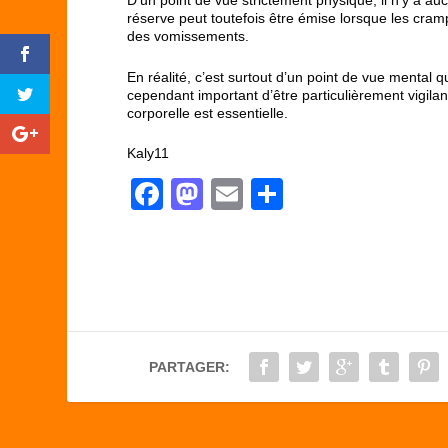
D’un point de vue strictement physique, il n’y a au
réserve peut toutefois être émise lorsque les cram
des vomissements.
En réalité, c’est surtout d’un point de vue mental qu
cependant important d’être particulièrement vigila
corporelle est essentielle.
Kaly11
F
M
E
P
a
a
m
ar
c
st
ail
ta
e
o
g
b
d
er
o
o
PARTAGER:
o
n
k