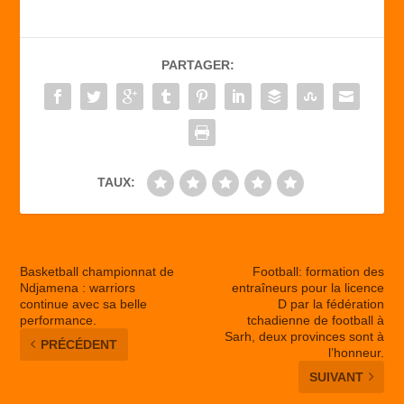
e
o
g
b
d
er
PARTAGER:
o
o
o
n
k
TAUX:
Basketball championnat de
Football: formation des
Ndjamena : warriors
entraîneurs pour la licence
continue avec sa belle
D par la fédération
performance.
tchadienne de football à
Sarh, deux provinces sont à
PRÉCÉDENT
l’honneur.
SUIVANT