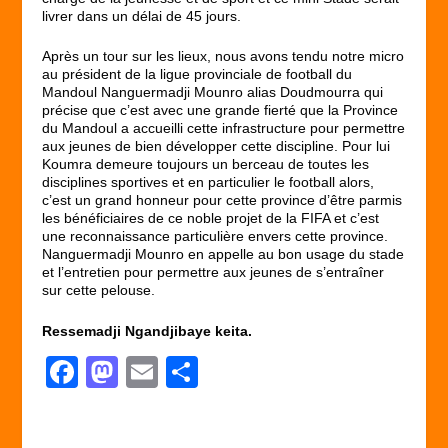
livrer dans un délai de 45 jours.
Après un tour sur les lieux, nous avons tendu notre micro
au président de la ligue provinciale de football du
Mandoul Nanguermadji Mounro alias Doudmourra qui
précise que c’est avec une grande fierté que la Province
du Mandoul a accueilli cette infrastructure pour permettre
aux jeunes de bien développer cette discipline. Pour lui
Koumra demeure toujours un berceau de toutes les
disciplines sportives et en particulier le football alors,
c’est un grand honneur pour cette province d’être parmis
les bénéficiaires de ce noble projet de la FIFA et c’est
une reconnaissance particulière envers cette province.
Nanguermadji Mounro en appelle au bon usage du stade
et l’entretien pour permettre aux jeunes de s’entraîner
sur cette pelouse.
Ressemadji Ngandjibaye keita.
F
M
E
P
a
a
m
ar
c
st
ail
ta