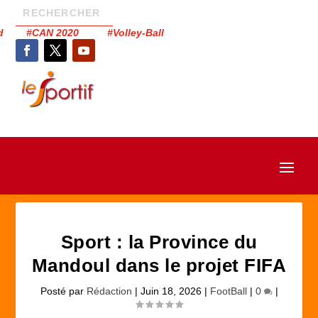
had #CAN 2020 #Volley-Ball
Sport : la Province du
Mandoul dans le projet FIFA
Posté par
Rédaction
|
Juin 18, 2026
|
FootBall
|
0
|