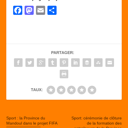
F
M
E
P
a
a
m
ar
c
st
ail
ta
e
o
g
b
d
er
PARTAGER:
o
o
o
n
k
TAUX:
Sport : la Province du
Sport: cérémonie de clôture
Mandoul dans le projet FIFA
de la formation des