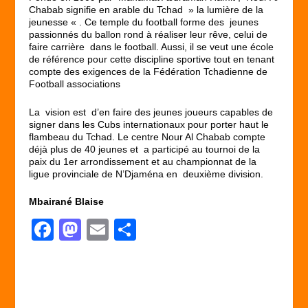
Chabab signifie en arable du Tchad » la lumière de la
jeunesse « . Ce temple du football forme des jeunes
passionnés du ballon rond à réaliser leur rêve, celui de
faire carrière dans le football. Aussi, il se veut une école
de référence pour cette discipline sportive tout en tenant
compte des exigences de la Fédération Tchadienne de
Football associations
La vision est d’en faire des jeunes joueurs capables de
signer dans les Cubs internationaux pour porter haut le
flambeau du Tchad. Le centre Nour Al Chabab compte
déjà plus de 40 jeunes et a participé au tournoi de la
paix du 1er arrondissement et au championnat de la
ligue provinciale de N’Djaména en deuxième division.
Mbairané Blaise
F
M
E
P
a
a
m
ar
c
st
ail
ta
e
o
g