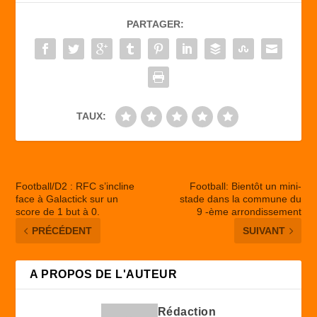
b
d
er
PARTAGER:
o
o
o
n
k
TAUX:
Football/D2 : RFC s’incline
Football: Bientôt un mini-
face à Galactick sur un
stade dans la commune du
score de 1 but à 0.
9 -ème arrondissement
PRÉCÉDENT
SUIVANT
A PROPOS DE L'AUTEUR
Rédaction