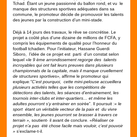
Tchad. Étant un jeune passionné du ballon rond, et vu le
manque des structures sportives adéquates dans sa
commune, le promoteur décide de promouvoir les talents
des jeunes par la construction d’un mini-stade.
Déjà à 14 jours des travaux, le rêve se concrétise. Le
projet a coûté plus d’une dizaine de millions de FCFA, y
compris les équipements de qualité pour l’honneur du
football tchadien. Pour l’initiateur, Hassane Guerdi
Siboro, l’idée de ce projet est parti d’un constat selon
lequel «
le 9 ème arrondissement regorge des talents
incroyables qui ont fait leurs preuves dans plusieurs
championnats de la capitale, mais il manque cruellement
de structures sportives»,
affirme le promoteur qui
explique
:”C’est pourquoi, cette mini-pelouse accueillera
plusieurs activités telles que les compétitions de
détections des talents, les séances d’entrainement, les
tournois inter-clubs et inter-quartiers… et même les
adultes pourront s‘y entrainer en soir
ée”. Il poursuit :«
le
sport étant un véritable vecteur de la paix et du vivre
ensemble, les jeunes pourront se brasser à travers ce
terrain »,
soutient- il avant de conclure.
«Réaliser ce
projet n’a pas été chose facile mais vouloir, c’est pouvoir
»
s’exclame-t-il.