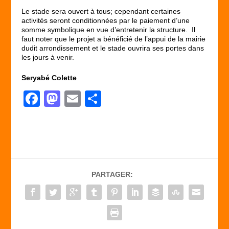
Le stade sera ouvert à tous; cependant certaines
activités seront conditionnées par le paiement d’une
somme symbolique en vue d’entretenir la structure. Il
faut noter que le projet a bénéficié de l’appui de la mairie
dudit arrondissement et le stade ouvrira ses portes dans
les jours à venir.
Seryabé Colette
F
M
E
P
a
a
m
ar
c
st
ail
ta
e
o
g
b
d
er
PARTAGER:
o
o
o
n
k