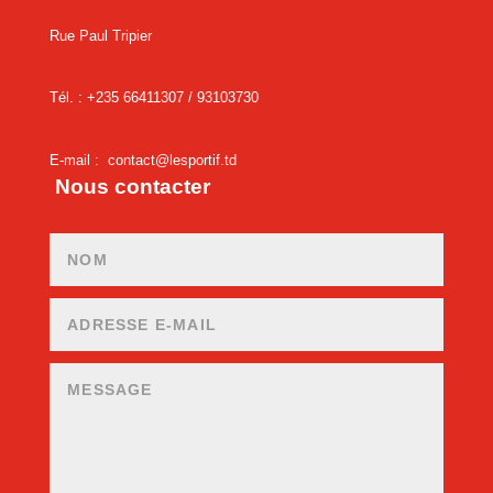
Rue Paul Tripier
Tél. : +235 66411307 /
93103730
E-mail :
contact@lesportif.td
Nous contacter