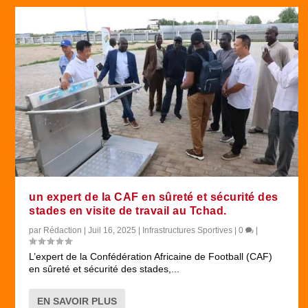
un expert de la CAF en sûreté et sécurité des
stades en visite de travail au Tchad.
par
Rédaction
|
Juil 16, 2025
|
Infrastructures Sportives
|
0
|
L’expert de la Confédération Africaine de Football (CAF)
en sûreté et sécurité des stades,...
EN SAVOIR PLUS