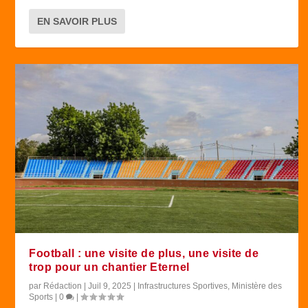
EN SAVOIR PLUS
Football : une visite de plus, une visite de
trop pour un chantier Eternel
par
Rédaction
|
Juil 9, 2025
|
Infrastructures Sportives
,
Ministère des
Sports
|
0
|