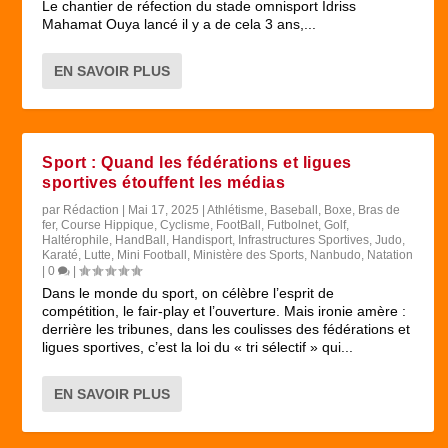
Le chantier de réfection du stade omnisport Idriss
Mahamat Ouya lancé il y a de cela 3 ans,...
EN SAVOIR PLUS
Sport : Quand les fédérations et ligues
sportives étouffent les médias
par
Rédaction
|
Mai 17, 2025
|
Athlétisme
,
Baseball
,
Boxe
,
Bras de
fer
,
Course Hippique
,
Cyclisme
,
FootBall
,
Futbolnet
,
Golf
,
Haltérophile
,
HandBall
,
Handisport
,
Infrastructures Sportives
,
Judo
,
Karaté
,
Lutte
,
Mini Football
,
Ministère des Sports
,
Nanbudo
,
Natation
|
0
|
Dans le monde du sport, on célèbre l’esprit de
compétition, le fair-play et l’ouverture. Mais ironie amère :
derrière les tribunes, dans les coulisses des fédérations et
ligues sportives, c’est la loi du « tri sélectif » qui...
EN SAVOIR PLUS