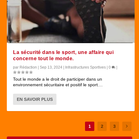
La sécurité dans le sport, une affaire qui
concerne tout le monde.
par
Rédaction
|
Sep 13, 2024
|
Infrastructures Sportives
|
0
|
Tout le monde a le droit de participer dans un
environnement sécuritaire et positif le sport....
EN SAVOIR PLUS
1
2
3