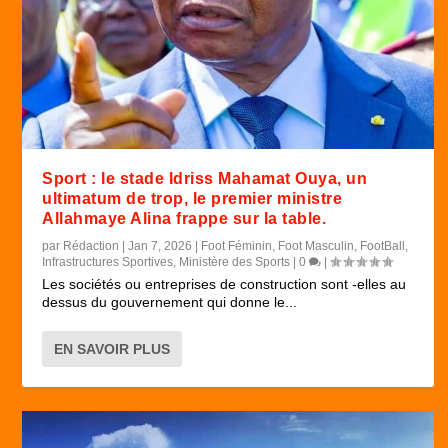
Sport : le stade Idriss Mahamat Ouya, un
ultimatum de trop, le premier ministre
Allahmaye Alina frappe sur la table.
par
Rédaction
|
Jan 7, 2026
|
Foot Féminin
,
Foot Masculin
,
FootBall
,
Infrastructures Sportives
,
Ministère des Sports
|
0
|
Les sociétés ou entreprises de construction sont -elles au
dessus du gouvernement qui donne le...
EN SAVOIR PLUS