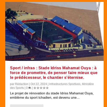
Sport / infras : Stade Idriss Mahamat Ouya : à
force de promettre, de penser faire mieux que
le prédécesseur, le chantier s’éternise.
par
Rédaction
|
Oct 22, 2024
|
Infrastructures Sportives
,
Ministère
des Sports
|
0
|
Le projet de rénovation du stade Idriss Mahamat Ouya,
emblème du sport tchadien, est devenu une...