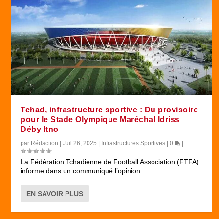
Tchad, infrastructure sportive : Du provisoire
pour le Stade Olympique Maréchal Idriss
Déby Itno
par
Rédaction
|
Juil 26, 2025
|
Infrastructures Sportives
|
0
|
La Fédération Tchadienne de Football Association (FTFA)
informe dans un communiqué l’opinion...
EN SAVOIR PLUS