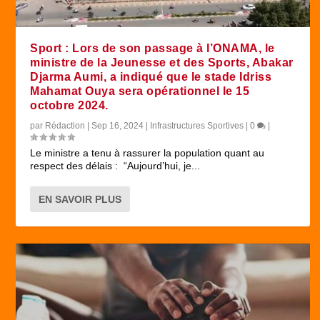
Sport : Lors de son passage à l’ONAMA, le
ministre de la Jeunesse et des Sports, Abakar
Djarma Aumi, a indiqué que le stade Idriss
Mahamat Ouya sera opérationnel le 15
octobre 2024.
par
Rédaction
|
Sep 16, 2024
|
Infrastructures Sportives
|
0
|
Le ministre a tenu à rassurer la population quant au
respect des délais : “Aujourd’hui, je...
EN SAVOIR PLUS