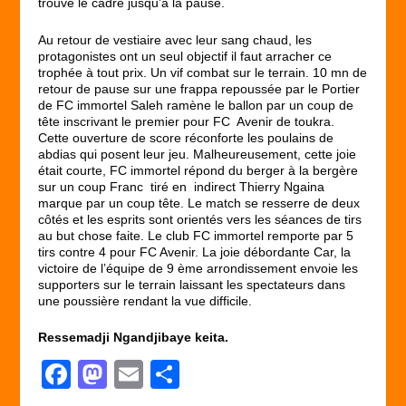
trouvé le cadre jusqu’à la pause.
Au retour de vestiaire avec leur sang chaud, les
protagonistes ont un seul objectif il faut arracher ce
trophée à tout prix. Un vif combat sur le terrain. 10 mn de
retour de pause sur une frappa repoussée par le Portier
de FC immortel Saleh ramène le ballon par un coup de
tête inscrivant le premier pour FC Avenir de toukra.
Cette ouverture de score réconforte les poulains de
abdias qui posent leur jeu. Malheureusement, cette joie
était courte, FC immortel répond du berger à la bergère
sur un coup Franc tiré en indirect Thierry Ngaina
marque par un coup tête. Le match se resserre de deux
côtés et les esprits sont orientés vers les séances de tirs
au but chose faite. Le club FC immortel remporte par 5
tirs contre 4 pour FC Avenir. La joie débordante Car, la
victoire de l’équipe de 9 ème arrondissement envoie les
supporters sur le terrain laissant les spectateurs dans
une poussière rendant la vue difficile.
Ressemadji Ngandjibaye keita.
F
M
E
P
a
a
m
ar