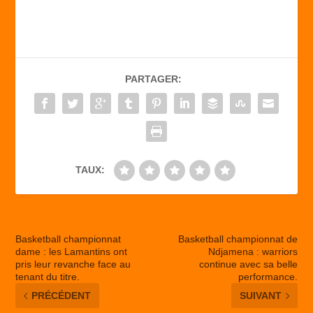
c
st
ail
ta
e
o
g
b
d
er
PARTAGER:
o
o
o
n
k
TAUX:
Basketball championnat
Basketball championnat de
dame : les Lamantins ont
Ndjamena : warriors
pris leur revanche face au
continue avec sa belle
tenant du titre.
performance.
PRÉCÉDENT
SUIVANT