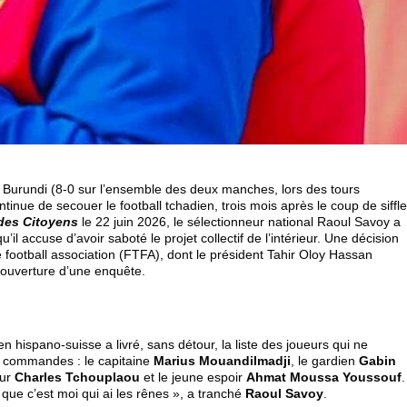
 Burundi (8-0 sur l’ensemble des deux manches, lors des tours
tinue de secouer le football tchadien, trois mois après le coup de siffle
des Citoyens
le 22 juin 2026, le sélectionneur national Raoul Savoy a
’il accuse d’avoir saboté le projet collectif de l’intérieur. Une décision
 football association (FTFA), dont le président Tahir Oloy Hassan
’ouverture d’une enquête.
ien hispano-suisse a livré, sans détour, la liste des joueurs qui ne
ux commandes : le capitaine
Marius Mouandilmadji
, le gardien
Gabin
eur
Charles Tchouplaou
et le jeune espoir
Ahmat Moussa Youssouf
.
nt que c’est moi qui ai les rênes », a tranché
Raoul Savoy
.