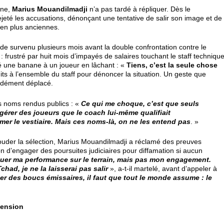
ine,
Marius Mouandilmadji
n’a pas tardé à répliquer. Dès le
ejeté les accusations, dénonçant une tentative de salir son image et de
bien plus anciennes.
e survenu plusieurs mois avant la double confrontation contre le
: frustré par huit mois d’impayés de salaires touchant le staff technique
té une banane à un joueur en lâchant : «
Tiens, c’est la seule chose
uits à l’ensemble du staff pour dénoncer la situation. Un geste que
ndément déplacé.
es noms rendus publics : «
Ce qui me choque, c’est que seuls
 gérer des joueurs que le coach lui-même qualifiait
lmer le vestiaire. Mais ces noms-là, on ne les entend pas
. »
bouder la sélection, Marius Mouandilmadji a réclamé des preuves
n d’engager des poursuites judiciaires pour diffamation si aucun
quer ma performance sur le terrain, mais pas mon engagement.
ad, je ne la laisserai pas salir
», a-t-il martelé, avant d’appeler à
er des boucs émissaires, il faut que tout le monde assume : le
tension