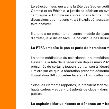
Le sélectionneur, qui a pris la tête des Sao en a
Gambie et en Éthiopie, a justifié sa décision en é
campagne. « Comme un couteau dans le dos… On a 
discussions et entretiens », a-t-il expliqué, accusa
faire chavirer.
Il a tenu à se présenter en contre-modèle de loyauté
d’arrêter, je le dis en face. Je ne critique pas derri
La FTFA emboîte le pas et parle de « trahison 
La sortie médiatique du sélectionneur a immédiatem
Hassan, à la tête de la fédération depuis mars 2025
présumés de certains joueurs de trahison à l’égard
lumière sur ce que la fédération présente désorm
l’humiliation 8-0 concédée face aux Hirondelles bu
Selon les éléments rapportés, le président fédéral 
hauts cadres » et de « présidents de clubs » dans 
publics.
Le capitaine Marius riposte et dénonce un « b