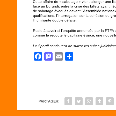
Cette affaire de « sabotage » vient allonger une l
face au Burundi, entre la crise des billets ayant n
de sabotage évoqués devant l’Assemblée nationale d
qualifications, l’interrogation sur la cohésion du 
l’humiliante double défaite.
Reste à savoir si l’enquête annoncée par la FTFA 
comme le redoute le capitaine évincé, une nouvell
Le Sportif continuera de suivre les suites judiciaires
F
M
E
P
a
a
m
ar
c
st
ail
ta
e
o
g
b
d
er
o
o
PARTAGER:
o
n
k