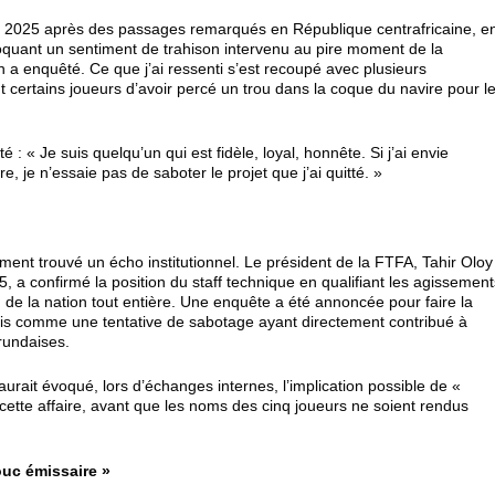
oût 2025 après des passages remarqués en République centrafricaine, e
voquant un sentiment de trahison intervenu au pire moment de la
enquêté. Ce que j’ai ressenti s’est recoupé avec plusieurs
nt certains joueurs d’avoir percé un trou dans la coque du navire pour l
 : « Je suis quelqu’un qui est fidèle, loyal, honnête. Si j’ai envie
ère, je n’essaie pas de saboter le projet que j’ai quitté. »
»
ent trouvé un écho institutionnel. Le président de la FTFA, Tahir Oloy
, a confirmé la position du staff technique en qualifiant les agissement
 de la nation tout entière. Une enquête a été annoncée pour faire la
ais comme une tentative de sabotage ayant directement contribué à
rundaises.
aurait évoqué, lors d’échanges internes, l’implication possible de «
cette affaire, avant que les noms des cinq joueurs ne soient rendus
ouc émissaire »