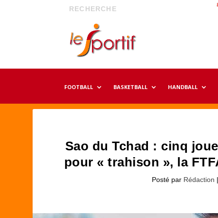
FOOTBALL
BASKETBALL
HANDBALL
Sao du Tchad : cinq joue
pour « trahison », la F
Posté par
Rédaction