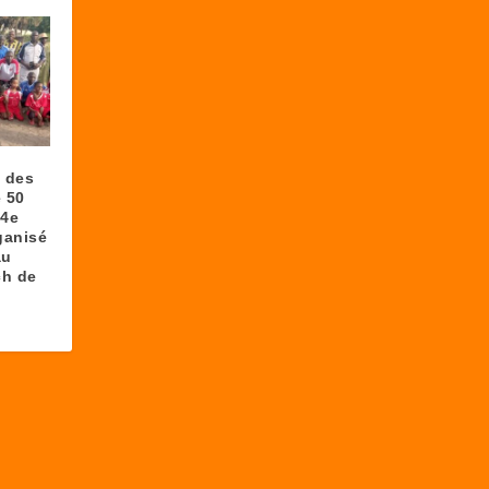
f des
e 50
 4e
ganisé
au
ch de