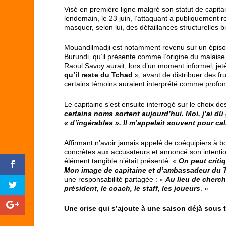
Visé en première ligne malgré son statut de capita
lendemain, le 23 juin, l’attaquant a publiquement r
masquer, selon lui, des défaillances structurelles 
Mouandilmadji est notamment revenu sur un épisod
Burundi, qu’il présente comme l’origine du malaise 
Raoul Savoy aurait, lors d’un moment informel, je
qu’il reste du Tchad
», avant de distribuer des fr
certains témoins auraient interprété comme profo
Le capitaine s’est ensuite interrogé sur le choix d
certains noms sortent aujourd’hui. Moi, j’ai dû
« d’ingérables ». Il m’appelait souvent pour ca
Affirmant n’avoir jamais appelé de coéquipiers à 
concrètes aux accusateurs et annoncé son intentio
élément tangible n’était présenté. «
On peut criti
Mon image de capitaine et d’ambassadeur du Tch
une responsabilité partagée : «
Au lieu de cherch
président, le coach, le staff, les joueurs
. »
Une crise qui s’ajoute à une saison déjà sous 