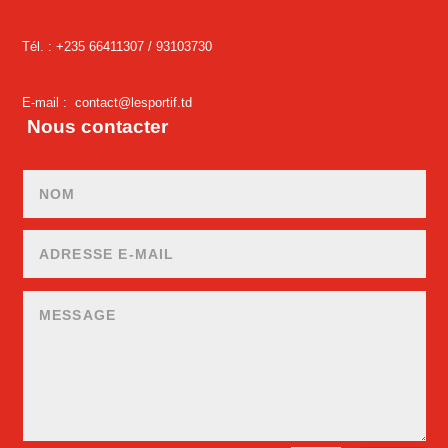
Tél. : +235 66411307 /
93103730
E-mail :
contact@lesportif.td
Nous contacter