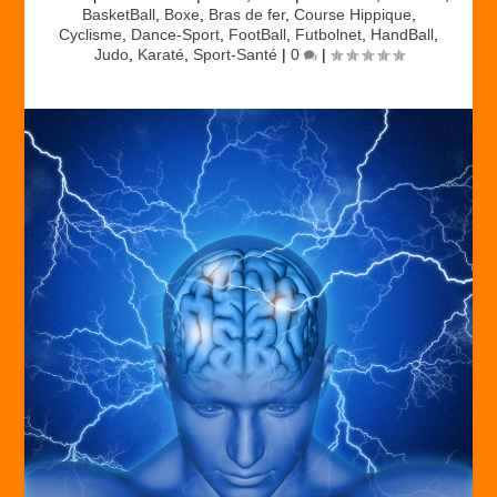
BasketBall
,
Boxe
,
Bras de fer
,
Course Hippique
,
Cyclisme
,
Dance-Sport
,
FootBall
,
Futbolnet
,
HandBall
,
Judo
,
Karaté
,
Sport-Santé
|
0
|