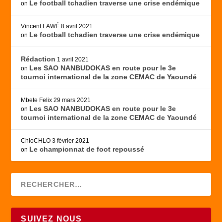
Le football tchadien traverse une crise endémique
on
Vincent LAWÉ
8 avril 2021
Le football tchadien traverse une crise endémique
on
Rédaction
1 avril 2021
Les SAO NANBUDOKAS en route pour le 3e
on
tournoi international de la zone CEMAC de Yaoundé
Mbete Felix
29 mars 2021
Les SAO NANBUDOKAS en route pour le 3e
on
tournoi international de la zone CEMAC de Yaoundé
ChloCHLO
3 février 2021
Le championnat de foot repoussé
on
SUIVEZ NOUS