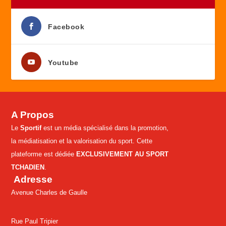
Facebook
Youtube
A Propos
Le
Sportif
est un média spécialisé dans la promotion,
la médiatisation et la valorisation du sport. Cette
plateforme est dédiée
EXCLUSIVEMENT AU SPORT
TCHADIEN
.
Adresse
Avenue Charles de Gaulle
Rue Paul Tripier