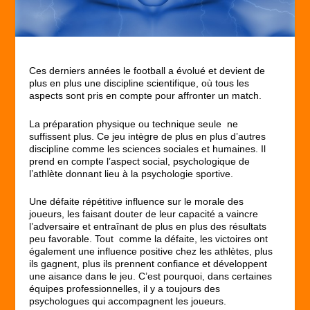
Ces derniers années le football a évolué et devient de
plus en plus une discipline scientifique, où tous les
aspects sont pris en compte pour affronter un match.
La préparation physique ou technique seule ne
suffissent plus. Ce jeu intègre de plus en plus d’autres
discipline comme les sciences sociales et humaines. Il
prend en compte l’aspect social, psychologique de
l’athlète donnant lieu à la psychologie sportive.
Une défaite répétitive influence sur le morale des
joueurs, les faisant douter de leur capacité a vaincre
l’adversaire et entraînant de plus en plus des résultats
peu favorable. Tout comme la défaite, les victoires ont
également une influence positive chez les athlètes, plus
ils gagnent, plus ils prennent confiance et développent
une aisance dans le jeu. C’est pourquoi, dans certaines
équipes professionnelles, il y a toujours des
psychologues qui accompagnent les joueurs.