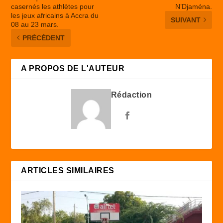
casernés les athlètes pour
N’Djaména.
les jeux africains à Accra du
SUIVANT
08 au 23 mars.
PRÉCÉDENT
A PROPOS DE L'AUTEUR
Rédaction
ARTICLES SIMILAIRES