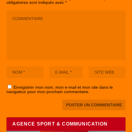
obligatoires sont indiqués avec
*
Enregistrer mon nom, mon e-mail et mon site dans le
navigateur pour mon prochain commentaire.
AGENCE SPORT & COMMUNICATION