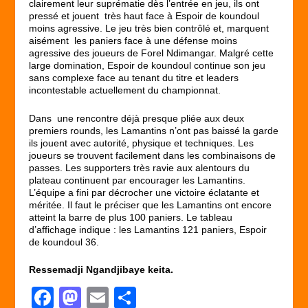
clairement leur suprématie dès l’entrée en jeu, ils ont
pressé et jouent très haut face à Espoir de koundoul
moins agressive. Le jeu très bien contrôlé et, marquent
aisément les paniers face à une défense moins
agressive des joueurs de Forel Ndimangar. Malgré cette
large domination, Espoir de koundoul continue son jeu
sans complexe face au tenant du titre et leaders
incontestable actuellement du championnat.
Dans une rencontre déjà presque pliée aux deux
premiers rounds, les Lamantins n’ont pas baissé la garde
ils jouent avec autorité, physique et techniques. Les
joueurs se trouvent facilement dans les combinaisons de
passes. Les supporters très ravie aux alentours du
plateau continuent par encourager les Lamantins.
L’équipe a fini par décrocher une victoire éclatante et
méritée. Il faut le préciser que les Lamantins ont encore
atteint la barre de plus 100 paniers. Le tableau
d’affichage indique : les Lamantins 121 paniers, Espoir
de koundoul 36.
Ressemadji Ngandjibaye keita.
F
M
E
P