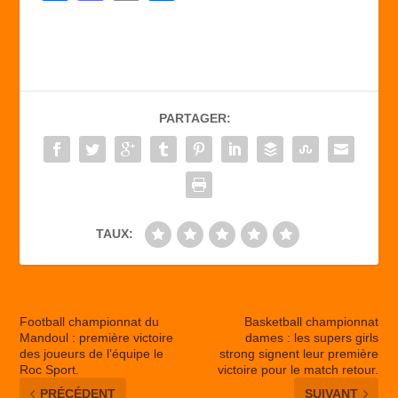
a
a
m
ar
c
st
ail
ta
e
o
g
b
d
er
PARTAGER:
o
o
o
n
k
TAUX:
Football championnat du
Basketball championnat
Mandoul : première victoire
dames : les supers girls
des joueurs de l’équipe le
strong signent leur première
Roc Sport.
victoire pour le match retour.
PRÉCÉDENT
SUIVANT