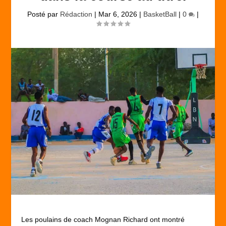
Posté par
Rédaction
|
Mar 6, 2026
|
BasketBall
|
0
|
Les poulains de coach Mognan Richard ont montré