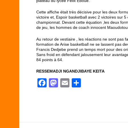
plateau du lycée Félix Eboué.
Cette affiche était très décisive pour les deux for
victoire et, Espoir basketball avec 2 victoires sur 5
championnat. Devant cette équation ,les deux forma
de jeu, les hommes de coach innocent Maoudotou 
Au retour de vestiaire , les réactions ne sont pas fa
formation de Arise basketball ne se lassent pas d
Francis Dedjebe prend un temps mort pour des orie
Sans froid en défendant jalousement leur avantage 
84 points à 64.
RESSEMADJI NGANDJIBAYE KEITA
F
M
E
P
a
a
m
ar
c
st
ail
ta
e
o
g
b
d
er