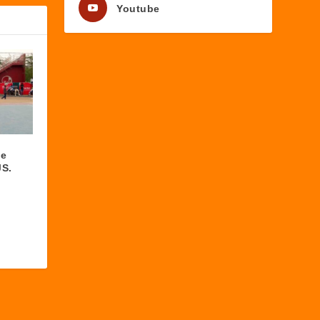
Youtube
ie
JS.