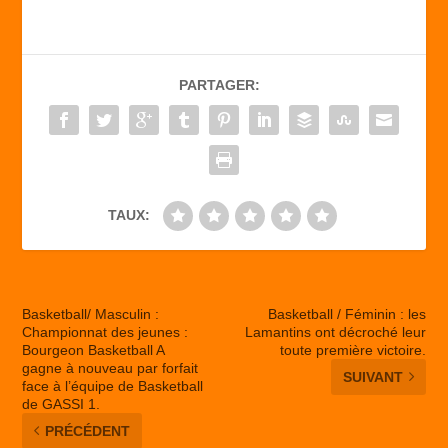
c
st
ail
ta
e
o
g
b
d
er
PARTAGER:
o
o
o
n
k
TAUX:
Basketball/ Masculin :
Basketball / Féminin : les
Championnat des jeunes :
Lamantins ont décroché leur
Bourgeon Basketball A
toute première victoire.
gagne à nouveau par forfait
SUIVANT
face à l’équipe de Basketball
de GASSI 1.
PRÉCÉDENT