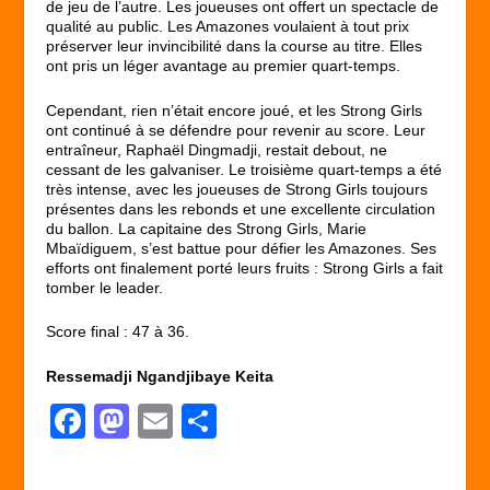
de jeu de l’autre. Les joueuses ont offert un spectacle de
qualité au public. Les Amazones voulaient à tout prix
préserver leur invincibilité dans la course au titre. Elles
ont pris un léger avantage au premier quart-temps.
Cependant, rien n’était encore joué, et les Strong Girls
ont continué à se défendre pour revenir au score. Leur
entraîneur, Raphaël Dingmadji, restait debout, ne
cessant de les galvaniser. Le troisième quart-temps a été
très intense, avec les joueuses de Strong Girls toujours
présentes dans les rebonds et une excellente circulation
du ballon. La capitaine des Strong Girls, Marie
Mbaïdiguem, s’est battue pour défier les Amazones. Ses
efforts ont finalement porté leurs fruits : Strong Girls a fait
tomber le leader.
Score final : 47 à 36.
Ressemadji Ngandjibaye Keita
F
M
E
P
a
a
m
ar