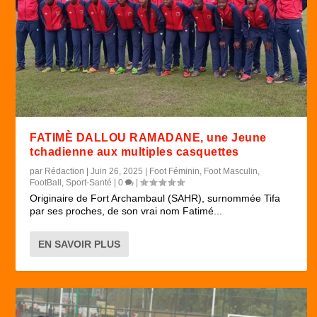
FATIMÈ DALLOU RAMADANE, une Jeune
tchadienne aux multiples casquettes
par
Rédaction
|
Juin 26, 2025
|
Foot Féminin
,
Foot Masculin
,
FootBall
,
Sport-Santé
|
0
|
Originaire de Fort Archambaul (SAHR), surnommée Tifa
par ses proches, de son vrai nom Fatimé...
EN SAVOIR PLUS