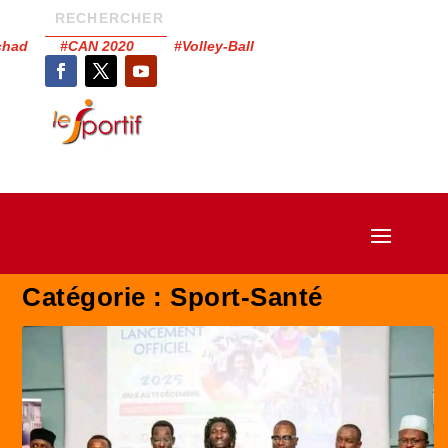
Tchad #CAN 2020 #Volley-Ball
Catégorie :
Sport-Santé