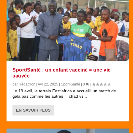
Sport/Santé : un enfant vacciné = une vie
sauvée
par
Rédaction
|
Avr 22, 2025
|
Sport-Santé
|
0
|
Le 19 avril, le terrain Fest’africa a accueilli un match de
gala pas comme les autres : Tchad vs...
EN SAVOIR PLUS