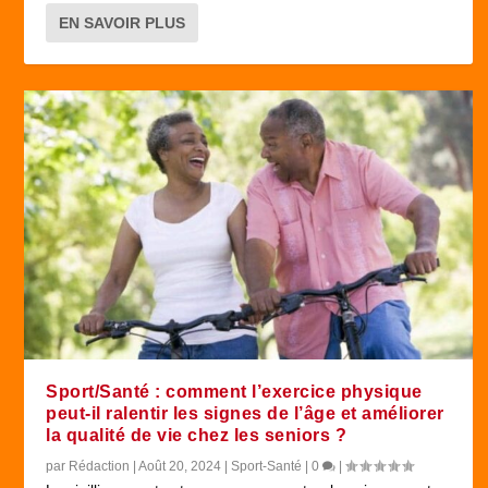
EN SAVOIR PLUS
Sport/Santé : comment l’exercice physique
peut-il ralentir les signes de l’âge et améliorer
la qualité de vie chez les seniors ?
par
Rédaction
|
Août 20, 2024
|
Sport-Santé
|
0
|