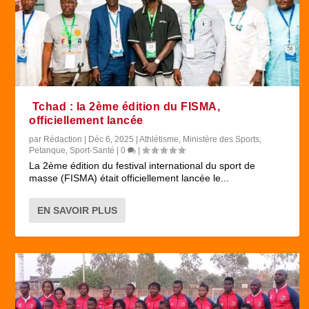
Tchad : la 2ème édition du FISMA,
officiellement lancée
par
Rédaction
|
Déc 6, 2025
|
Athlétisme
,
Ministère des Sports
,
Petanque
,
Sport-Santé
|
0
|
La 2ème édition du festival international du sport de
masse (FISMA) était officiellement lancée le...
EN SAVOIR PLUS