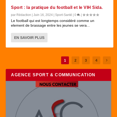
Sport : la pratique du football et le VIH Sida.
par
Rédaction
|
Juin 16, 2024
|
Sport-Santé
|
0
|
Le football qui est longtemps considéré comme un
element de brassage entre les jeunes se vera...
EN SAVOIR PLUS
1
2
3
4
AGENCE SPORT & COMMUNICATION