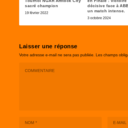
Tournoi NGAR Amtock City
en Finale : victoire
sacré champion
décisive face à AB
un match intense.
19 février 2022
3 octobre 2024
Laisser une réponse
Votre adresse e-mail ne sera pas publiée.
Les champs oblig