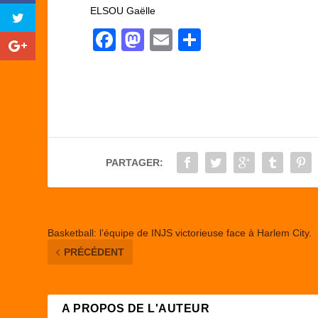
ELSOU Gaëlle
F
M
E
P
a
a
m
ar
c
st
ail
ta
e
o
g
b
d
er
o
o
PARTAGER:
o
n
k
Basketball: l’équipe de INJS victorieuse face à Harlem City.
PRÉCÉDENT
A PROPOS DE L'AUTEUR