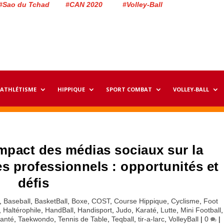
#Sao du Tchad #CAN 2020 #Volley-Ball
ATHLÉTISME
HIPPIQUE
SPORT COMBAT
VOLLEY-BALL
impact des médias sociaux sur la
s professionnels : opportunités et
défis
,
Baseball
,
BasketBall
,
Boxe
,
COST
,
Course Hippique
,
Cyclisme
,
Foot
,
Haltérophile
,
HandBall
,
Handisport
,
Judo
,
Karaté
,
Lutte
,
Mini Football
,
Santé
,
Taekwondo
,
Tennis de Table
,
Teqball
,
tir-a-larc
,
VolleyBall
|
0
|