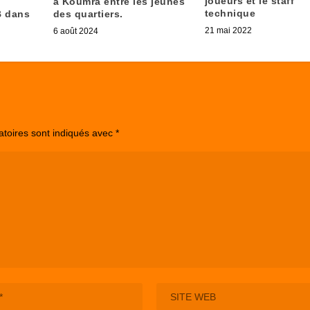
joueurs et le staff
à Koumra entre les jeunes
technique
B dans
des quartiers.
21 mai 2022
6 août 2024
atoires sont indiqués avec
*