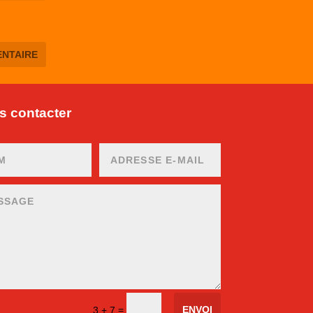
 contacter
ENVOI
=
3 + 7