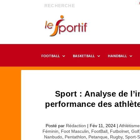
FOOTBALL
BASKETBALL
HANDBALL
Sport : Analyse de l’
performance des athlète
Posté par
Rédaction
|
Fév 11, 2024
|
Athlétisme
Féminin
,
Foot Masculin
,
FootBall
,
Futbolnet
,
Golf
Nanbudo
,
Pentathlon
,
Petanque
,
Rugby
,
Sport-