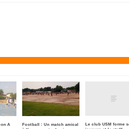
Le club USM forme s
eon A
Football : Un match amical