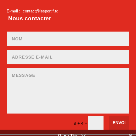
E-mail :
contact@lesportif.td
Nous contacter
ENVOI
=
9 + 4
Share This