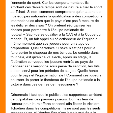
l’ennemie du sport. Car les comportements qu’ils
affichent ces deniers temps sont de nature à tuer le sport
au Tchad. Si non, comment comprendre qu’on attend de
nos équipes nationales la qualification à des compétitions
internationales alors que le pays n’est pas à mesure de
les délivrer des visas ? On prétend réorganiser les
choses pour permettre à l’équipe nationale de
football « Sao »de se qualifier à la CAN et à la Coupe du
monde. Et, on fait appel au sélectionneur de l’équipe au
même moment que ses joueurs pour un stage de
préparation. Quel paradoxe ! Est-ce n’est pas pour le
faire porter le chapeau de nos échecs. Le comble dans
tout cela, est qu’en ce 21 siècle, après un stage, la
fédération convoque les joueurs rentrés au pays de
déposer sans vergogne sous peine de sanction, les Kits
qui ont servi pour les périodes de stages. Quelle honte
pour le pays et l’équipe nationale ! Comment ces joueurs
pourront-ils porter le flambeau de l’équipe nationale à la
victoire dans ces genres de mesquinerie ?
Désormais il faut que le public et les supporteurs arrêtent
de culpabiliser ces pauvres joueurs. Donnez leur de
l’amour pour leurs efforts consenti afin flotter le tricolore
Tchadien dans les compétitions. Ils ne sont pas les seuls
responsables, si l’équipe Sao n’est jamais arrivée à la