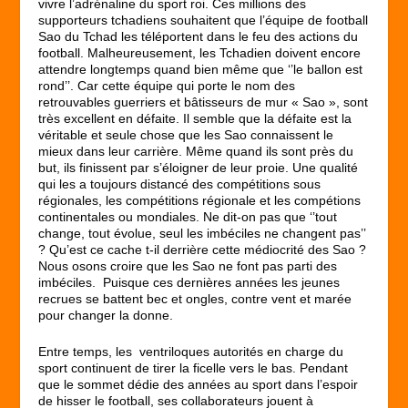
vivre l’adrénaline du sport roi. Ces millions des
supporteurs tchadiens souhaitent que l’équipe de football
Sao du Tchad les téléportent dans le feu des actions du
football. Malheureusement, les Tchadien doivent encore
attendre longtemps quand bien même que ‘’le ballon est
rond’’. Car cette équipe qui porte le nom des
retrouvables guerriers et bâtisseurs de mur « Sao », sont
très excellent en défaite. Il semble que la défaite est la
véritable et seule chose que les Sao connaissent le
mieux dans leur carrière. Même quand ils sont près du
but, ils finissent par s’éloigner de leur proie. Une qualité
qui les a toujours distancé des compétitions sous
régionales, les compétitions régionale et les compétions
continentales ou mondiales. Ne dit-on pas que ‘’tout
change, tout évolue, seul les imbéciles ne changent pas’’
? Qu’est ce cache t-il derrière cette médiocrité des Sao ?
Nous osons croire que les Sao ne font pas parti des
imbéciles. Puisque ces dernières années les jeunes
recrues se battent bec et ongles, contre vent et marée
pour changer la donne.
Entre temps, les ventriloques autorités en charge du
sport continuent de tirer la ficelle vers le bas. Pendant
que le sommet dédie des années au sport dans l’espoir
de hisser le football, ses collaborateurs jouent à