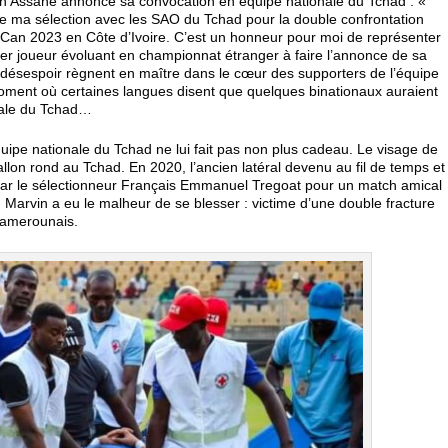
n Assane annonce sa convocation en équipe nationale du Tchad : «
e ma sélection avec les SAO du Tchad pour la double confrontation
a Can 2023 en Côte d’Ivoire. C’est un honneur pour moi de représenter
ier joueur évoluant en championnat étranger à faire l’annonce de sa
e désespoir règnent en maître dans le cœur des supporters de l’équipe
u moment où certaines langues disent que quelques binationaux auraient
onale du Tchad…
’équipe nationale du Tchad ne lui fait pas non plus cadeau. Le visage de
on rond au Tchad. En 2020, l’ancien latéral devenu au fil de temps et
par le sélectionneur Français Emmanuel Tregoat pour un match amical
 Marvin a eu le malheur de se blesser : victime d’une double fracture
 camerounais.