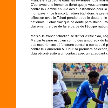
France et l’Espagne dans les Pyrénées) que Marvi
C’est avec une immense fierté que je vous annonc
contre la Gambie en vue des qualifications pour l
mon pays ». Le franco tchadien était donc le prem
sélection avec le Tchad pendant que le doute et l
nationale. Il était clair que ce doute persistait d
clairement refusé de faire partie de l’équipe nati
Mais si le franco tchadien se dit fier d’être Sao, l
Marvin Assane est bien connu des amoureux du ball
des expériences défenseurs central a été appelé 
contre le Cameroun A’. Pour sa première sélection,
tibia péroné suite à un contact avec un attaquant