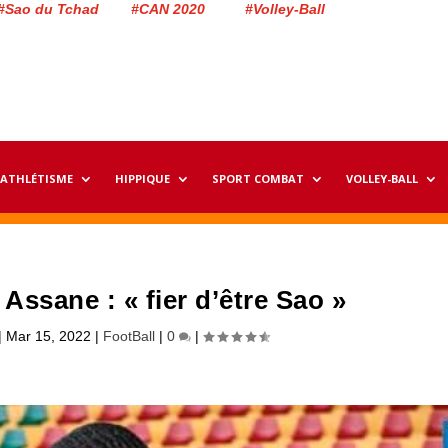
#Sao du Tchad #CAN 2020 #Volley-Ball
ATHLÉTISME
HIPPIQUE
SPORT COMBAT
VOLLEY-BALL
 Assane : « fier d’être Sao »
|
Mar 15, 2022
|
FootBall
|
0
|