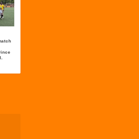
match
vince
l.