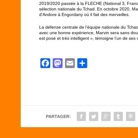
2019/2020 passée à la FLECHE (National 3, France) 
sélection nationale du Tchad. En octobre 2020, Ma
d’Andore à Engordany où il fait des merveilles.
La défense centrale de l’équipe nationale du Tcha
avec une bonne expérience, Marvin sera sans doute
est posé et très intelligent », témoigne l’un de se
F
M
E
P
a
a
m
ar
c
st
ail
ta
e
o
g
b
d
er
o
o
PARTAGER:
o
n
k