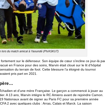
n lors du match amical à Yaoundé (Ph/ASKUT)
fortement sur le défenseur. Son équipe de cœur s’incline ce jour-là pa
ué en France pour des soins, Marvin était cloué sur le lit d’hôpital
nsation du terrain de foot. Cette blessure l’a éloigné du tournoi
avaient pris part en 2021.
 père…
e Tchadien et d’une mère Française. Le garçon a commencé à jouer au
rtier. A 13 ans, Marvin intègre le RC Amiens avant de rejoindre Camon.
n 19 Nationaux avant de signer au Paris FC pour sa première année
t CFA 2 avec quelques clubs : Arras, Calais et Marck. La saison