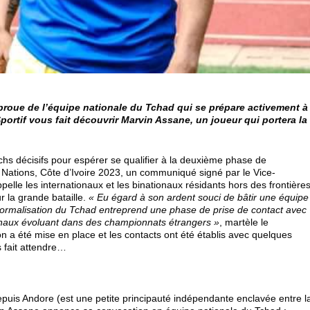
e proue de l’équipe nationale du Tchad qui se prépare activement à
ortif vous fait découvrir Marvin Assane, un joueur qui portera la
chs décisifs pour espérer se qualifier à la deuxième phase de
s Nations, Côte d’Ivoire 2023, un communiqué signé par le Vice-
pelle les internationaux et les binationaux résidants hors des frontière
r la grande bataille.
« Eu égard à son ardent souci de bâtir une équipe
 normalisation du Tchad entreprend une phase de prise de contact avec
ionaux évoluant dans des championnats étrangers »
, martèle le
 a été mise en place et les contacts ont été établis avec quelques
 fait attendre…
uis Andore (est une petite principauté indépendante enclavée entre l