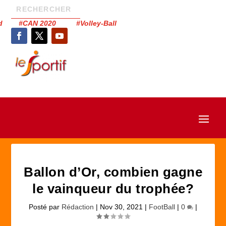
had #CAN 2020 #Volley-Ball
Ballon d’Or, combien gagne
le vainqueur du trophée?
Posté par
Rédaction
|
Nov 30, 2021
|
FootBall
|
0
|