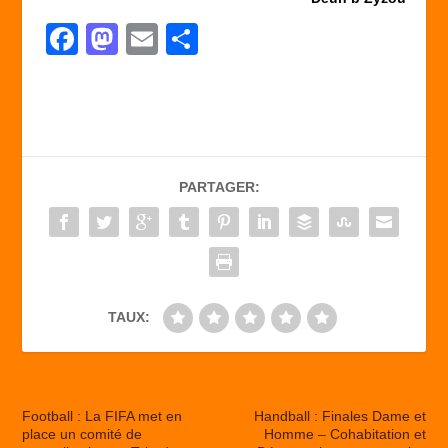
F
M
E
P
a
a
m
ar
c
st
ail
ta
e
o
g
b
d
er
PARTAGER:
o
o
o
n
k
TAUX:
Football : La FIFA met en
Handball : Finales Dame et
place un comité de
Homme – Cohabitation et