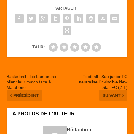
b
d
er
PARTAGER:
o
o
o
n
k
TAUX:
Basketball : les Lamentins
Football : Sao junior FC
plient leur match face à
neutralise l’invincible New
Matabono .
Star FC (2-1)
PRÉCÉDENT
SUIVANT
A PROPOS DE L'AUTEUR
Rédaction