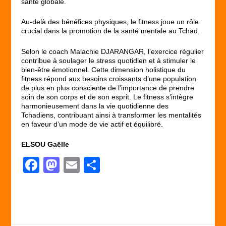
santé globale.
Au-delà des bénéfices physiques, le fitness joue un rôle
crucial dans la promotion de la santé mentale au Tchad.
Selon le coach Malachie DJARANGAR, l’exercice régulier
contribue à soulager le stress quotidien et à stimuler le
bien-être émotionnel. Cette dimension holistique du
fitness répond aux besoins croissants d’une population
de plus en plus consciente de l’importance de prendre
soin de son corps et de son esprit. Le fitness s’intègre
harmonieusement dans la vie quotidienne des
Tchadiens, contribuant ainsi à transformer les mentalités
en faveur d’un mode de vie actif et équilibré.
ELSOU Gaëlle
F
M
E
P
a
a
m
ar
c
st
ail
ta
e
o
g