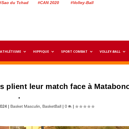
#Sao du Tchad #CAN 2020 #Volley-Ball
ATHLÉTISME
HIPPIQUE
SPORT COMBAT
VOLLEY-BALL
ns plient leur match face à Matabon
.
2024
|
Basket Masculin
,
BasketBall
|
0
|