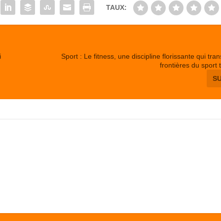
TAUX:
i
Sport : Le fitness, une discipline florissante qui tr
frontières du sport 
S