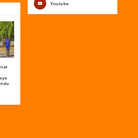
Youtube
nnat
aya
ondu