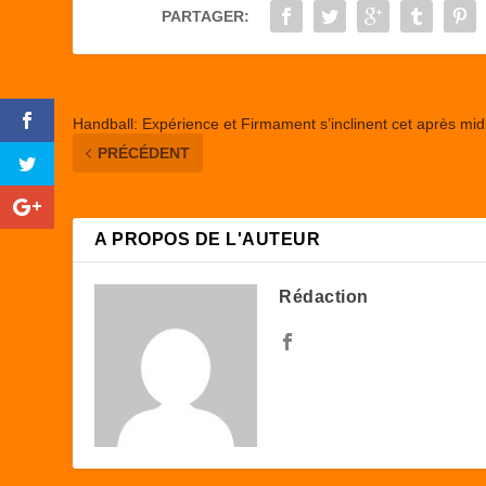
o
o
PARTAGER:
o
n
k
Handball: Expérience et Firmament s’inclinent cet après mid
PRÉCÉDENT
A PROPOS DE L'AUTEUR
Rédaction