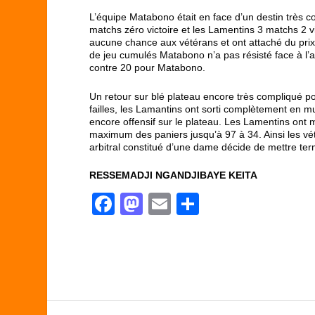
L’équipe Matabono était en face d’un destin très 
matchs zéro victoire et les Lamentins 3 matchs 2 vi
aucune chance aux vétérans et ont attaché du prix
de jeu cumulés Matabono n’a pas résisté face à l’a
contre 20 pour Matabono.
Un retour sur blé plateau encore très compliqué po
failles, les Lamantins ont sorti complètement en m
encore offensif sur le plateau. Les Lamentins ont 
maximum des paniers jusqu’à 97 à 34. Ainsi les vét
arbitral constitué d’une dame décide de mettre ter
RESSEMADJI NGANDJIBAYE KEITA
F
M
E
P
a
a
m
ar
c
st
ail
ta
e
o
g
b
d
er