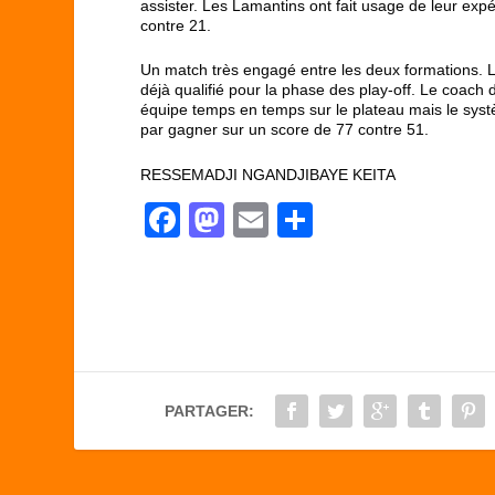
assister. Les Lamantins ont fait usage de leur ex
contre 21.
Un match très engagé entre les deux formations. L
déjà qualifié pour la phase des play-off. Le co
équipe temps en temps sur le plateau mais le systèm
par gagner sur un score de 77 contre 51.
RESSEMADJI NGANDJIBAYE KEITA
F
M
E
P
a
a
m
ar
c
st
ail
ta
e
o
g
b
d
er
o
o
PARTAGER:
o
n
k