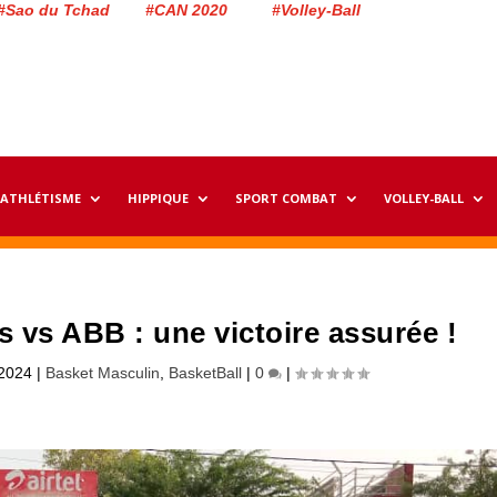
#Sao du Tchad #CAN 2020 #Volley-Ball
ATHLÉTISME
HIPPIQUE
SPORT COMBAT
VOLLEY-BALL
s vs ABB : une victoire assurée !
 2024
|
Basket Masculin
,
BasketBall
|
0
|