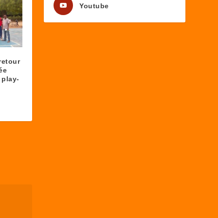
Youtube
retour
ée
 play-