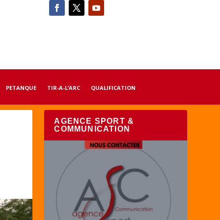
PETANQUE
TIR-A-L’ARC
QUALIFICATION
AGENCE SPORT &
COMMUNICATION