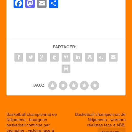
F
M
E
P
a
a
m
ar
c
st
ail
ta
e
o
g
b
d
er
PARTAGER:
o
o
o
n
k
TAUX:
Basketball championnat de
Basketball championnat de
Ndjamena : bourgeon
Ndjamena : warriors
basketball continue par
réalistes face à ABB.
triompher : victoire face à