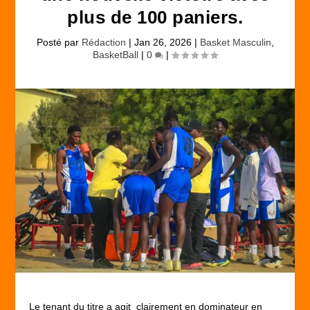
plus de 100 paniers.
Posté par
Rédaction
|
Jan 26, 2026
|
Basket Masculin
,
BasketBall
|
0
|
Le tenant du titre a agit clairement en dominateur en