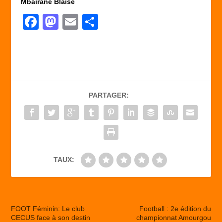
Mbairané Blaise
F
M
E
P
a
a
m
ar
c
st
ail
ta
e
o
g
b
d
er
PARTAGER:
o
o
o
n
k
TAUX:
FOOT Féminin: Le club
Football : 2e édition du
CECUS face à son destin
championnat Amourgou