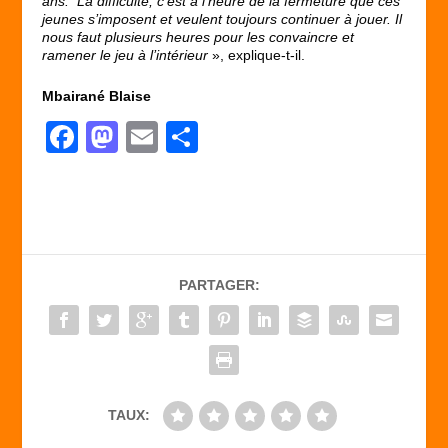
ans. La difficulté, c’est à l’heure de la fermeture que ces
jeunes s’imposent et veulent toujours continuer à jouer. Il
nous faut plusieurs heures pour les convaincre et
ramener le jeu à l’intérieur
», explique-t-il.
Mbairané Blaise
F
M
E
P
a
a
m
ar
c
st
ail
ta
e
o
g
b
d
er
PARTAGER:
o
o
o
n
k
TAUX: