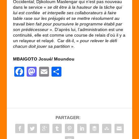
Occidental; Djikoloum Maslengar qui n’est pas nouveau
dans le service «
se dit être à la hauteur de la tâche qui
lui est confiée et interpelle ses collaborateurs à faire
table rase sur les préjugés et se mettre résolument au
travail bien fait pour poursuivre le programme établi par
son prédécesseur
». D’après lui, l’administration est une
continuité, elle est comme une course de relais d’où il y a
un relayeur et relayé. Car dit-il, «
pour relever le défi
chacun doit jouer sa partition
».
MBAIGOTO Josué/ Moundou
F
M
E
P
a
a
m
ar
c
st
ail
ta
e
o
g
b
d
er
PARTAGER:
o
o
o
n