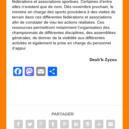
fédérations et associations sportives. Certaines d’entre
elles n’existent que de nom. Dès novembre prochain, le
ministre en charge des sports procèdera à des visites de
terrain dans ces différentes fédérations et associations
afin de constater de visu les actions réalisées. Ces
ressources permettront notamment l’organisation des
championnats de différentes disciplines, des assemblées
générales, de donner de la visibilité aux différentes
activités et également la prise en charge du personnel
d’appui.
Deuh’b Zyzou
F
M
E
P
a
a
m
ar
c
st
ail
ta
e
o
g
b
d
er
PARTAGER:
o
o
o
n