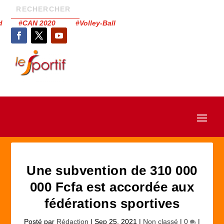
had #CAN 2020 #Volley-Ball
Une subvention de 310 000
000 Fcfa est accordée aux
fédérations sportives
Posté par
Rédaction
|
Sep 25, 2021
|
Non classé
|
0
|