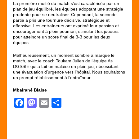
La première moitié du match s’est caractérisée par un
plan de jeu équilibré, les équipes adoptant une stratégie
prudente pour se neutraliser. Cependant, la seconde
partie a pris une tournure décisive, stratégique et
offensive. Les entraîneurs ont exprimé leur passion et
encouragement à plein poumon, stimulant les joueurs
pour atteindre un score final de 3-3 pour les deux
équipes.
Malheureusement, un moment sombre a marqué le
match, avec le coach Toukam Julien de l’équipe As
DGSSIE qui a fait un malaise en plein jeu, nécessitant
une évacuation d’urgence vers l’hôpital. Nous souhaitons
un prompt rétablissement à l’entraîneur.
Mbairané Blaise
F
M
E
P
a
a
m
ar
c
st
ail
ta
e
o
g