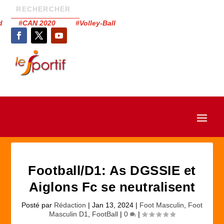
had #CAN 2020 #Volley-Ball
Football/D1: As DGSSIE et
Aiglons Fc se neutralisent
Posté par
Rédaction
|
Jan 13, 2024
|
Foot Masculin
,
Foot
Masculin D1
,
FootBall
|
0
|