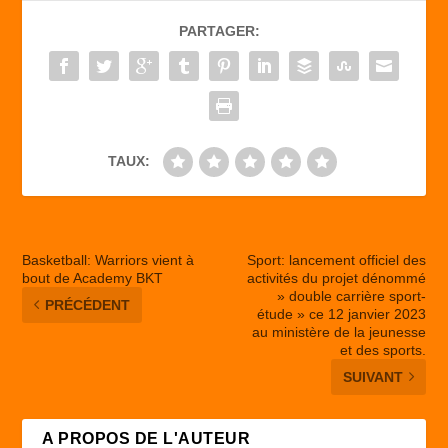
b
d
er
PARTAGER:
o
o
o
n
k
TAUX:
Basketball: Warriors vient à
Sport: lancement officiel des
bout de Academy BKT
activités du projet dénommé
» double carrière sport-
PRÉCÉDENT
étude » ce 12 janvier 2023
au ministère de la jeunesse
et des sports.
SUIVANT
A PROPOS DE L'AUTEUR