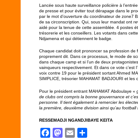
Lancée sous haute surveillance policière à l’entré
de presse et pour éviter tout dérapage dans le pro
par le mot d’ouverture du coordinateur de zone7 
de sa circonscription. Qui, sous leur mandat ont rev
aidé pour la tenue de cette assemblée. 4 postes éta
trésorerie et les conseillers. Les votants dans cet
Ndjamena et qui détiennent le badge.
Chaque candidat doit prononcer sa profession de fo
proprement dit. Dans ce processus, le mode de scrut
dans chaque camp et si l’un de deux protagonistes
vainqueurs respectivement. Et dans ce vote c’est 
voix contre 19 pour le président sortant Ahmed 
SIMPLICE, trésorier MAHAMAT BADJOURI et les co
Pour le président entrant MAHAMAT Abdoulaye «
g
de clubs ont compris la bonne gouvernance et c’est
personne. Il tient également à remercier les élec
la première, deuxième division ainsi qu’au football 
RESSEMADJI NGANDJIBAYE KEITA
F
M
E
P