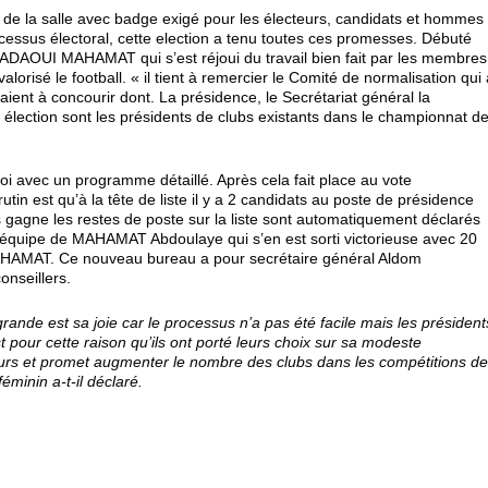
e de la salle avec badge exigé pour les électeurs, candidats et hommes
cessus électoral, cette election a tenu toutes ces promesses. Débuté
BADAOUI MAHAMAT qui s’est réjoui du travail bien fait par les membres
alorisé le football. « il tient à remercier le Comité de normalisation qui
ient à concourir dont. La présidence, le Secrétariat général la
te élection sont les présidents de clubs existants dans le championnat d
i avec un programme détaillé. Après cela fait place au vote
in est qu’à la tête de liste il y a 2 candidats au poste de présidence
 gagne les restes de poste sur la liste sont automatiquement déclarés
l’équipe de MAHAMAT Abdoulaye qui s’en est sorti victorieuse avec 20
MAHAMAT. Ce nouveau bureau a pour secrétaire général Aldom
nseillers.
rande est sa joie car le processus n’a pas été facile mais les président
 pour cette raison qu’ils ont porté leurs choix sur sa modeste
teurs et promet augmenter le nombre des clubs dans les compétitions d
féminin a-t-il déclaré.