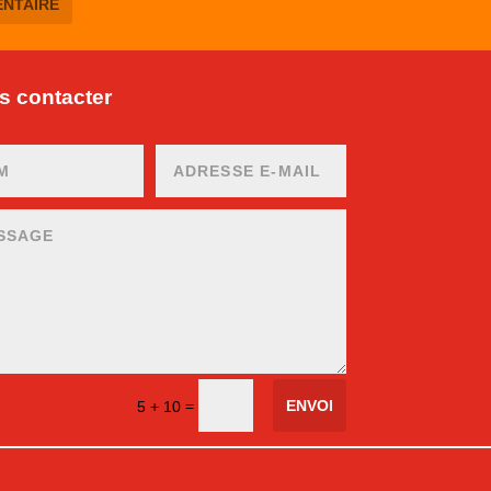
 contacter
ENVOI
=
5 + 10