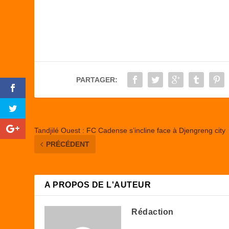
a
a
m
ar
c
st
ail
ta
e
o
g
b
d
er
o
o
PARTAGER:
o
n
k
Tandjilé Ouest : FC Cadense s’incline face à Djengreng city
PRÉCÉDENT
A PROPOS DE L'AUTEUR
Rédaction