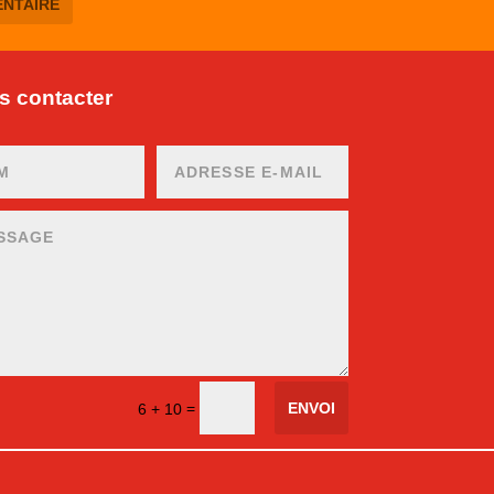
 contacter
ENVOI
=
6 + 10