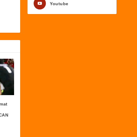
Youtube
amat
 CAN