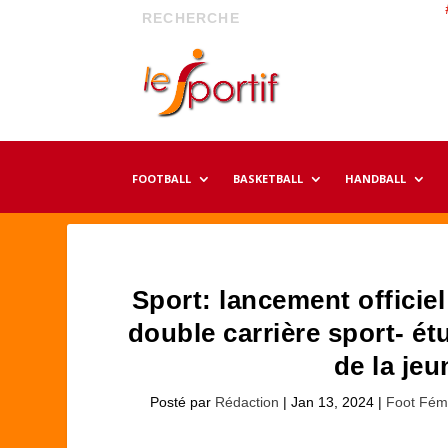
FOOTBALL
BASKETBALL
HANDBALL
Sport: lancement officie
double carrière sport- ét
de la jeu
Posté par
Rédaction
|
Jan 13, 2024
|
Foot Fém