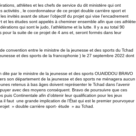
ations, athlètes et les chefs de service du dit ministère qui ont
activités , le coordonnateur de ce projet double carrière sport et
vités avant de situer l’objectif du projet qui vise l’encadrement
port et les études sont appelés à cheminer ensemble afin que ces athlète
érations qui sont le judo, l’athlétisme et la lutte. Il y a au total 90
 pour la suite de ce projet de 4 ans et, seront formés dans leur
e de convention entre le ministre de la jeunesse et des sports du Tchad
eunesse et des sports de la francophonie ) le 27 septembre 2022 dont
ution dite par le ministre de la jeunesse et des sports OUAIDDOU BRAVO
vers son département de la jeunesse et des sports ne ménagera aucun
eunes retenus à bas âges doivent représenter le Tchad dans l’avenir
es appuyer avec des moyens conséquent. Bravo de poursuivre que ces
 puis Continentale afin d’obtenir leur qualification pour les jeux
 il faut une grande implication de l’État qui est le premier pourvoyeur
 projet » double carrière sport- étude » au Tchad.