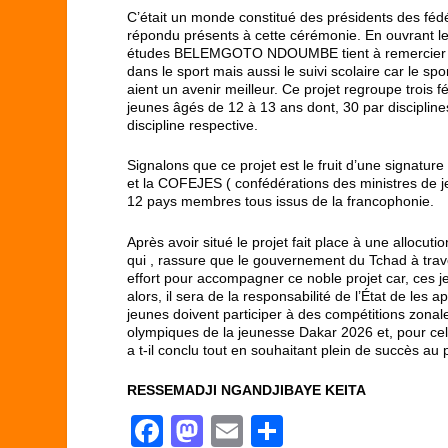
C’était un monde constitué des présidents des fédér
répondu présents à cette cérémonie. En ouvrant les 
études BELEMGOTO NDOUMBE tient à remercier les in
dans le sport mais aussi le suivi scolaire car le s
aient un avenir meilleur. Ce projet regroupe trois féd
jeunes âgés de 12 à 13 ans dont, 30 par disciplines
discipline respective.
Signalons que ce projet est le fruit d’une signatur
et la COFEJES ( confédérations des ministres de j
12 pays membres tous issus de la francophonie.
Après avoir situé le projet fait place à une alloc
qui , rassure que le gouvernement du Tchad à tra
effort pour accompagner ce noble projet car, ces j
alors, il sera de la responsabilité de l’État de l
jeunes doivent participer à des compétitions zonales
olympiques de la jeunesse Dakar 2026 et, pour cela
a t-il conclu tout en souhaitant plein de succès au
RESSEMADJI NGANDJIBAYE KEITA
F
M
E
P