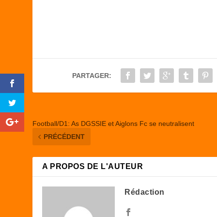
a
a
m
ar
c
st
ail
ta
e
o
g
b
d
er
o
o
PARTAGER:
o
n
k
Football/D1: As DGSSIE et Aiglons Fc se neutralisent
PRÉCÉDENT
A PROPOS DE L'AUTEUR
Rédaction