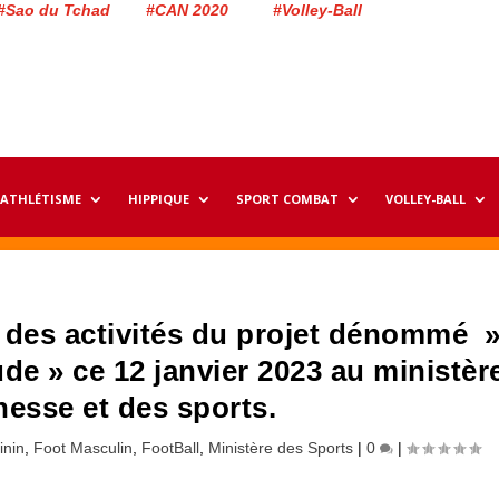
#Sao du Tchad #CAN 2020 #Volley-Ball
ATHLÉTISME
HIPPIQUE
SPORT COMBAT
VOLLEY-BALL
l des activités du projet dénommé 
ude » ce 12 janvier 2023 au ministèr
nesse et des sports.
inin
,
Foot Masculin
,
FootBall
,
Ministère des Sports
|
0
|