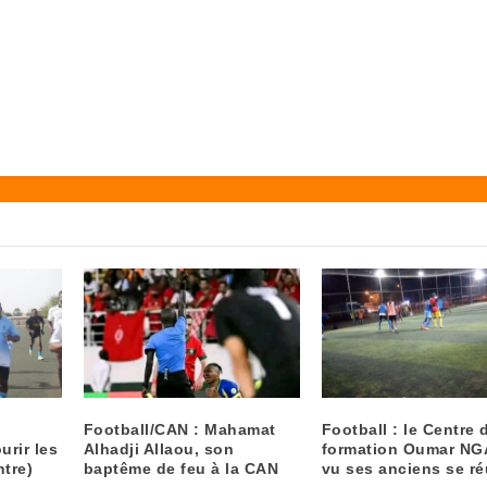
Football/CAN : Mahamat
Football : le Centre 
urir les
Alhadji Allaou, son
formation Oumar NG
ntre)
baptême de feu à la CAN
vu ses anciens se ré