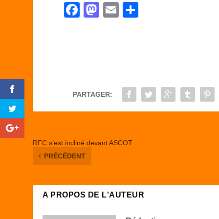
F
M
E
P
a
a
m
ar
c
st
ail
ta
e
o
g
b
d
er
o
o
PARTAGER:
o
n
k
RFC s’est incliné devant ASCOT
PRÉCÉDENT
A PROPOS DE L'AUTEUR