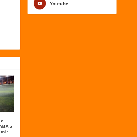
Youtube
de
ABA a
unir