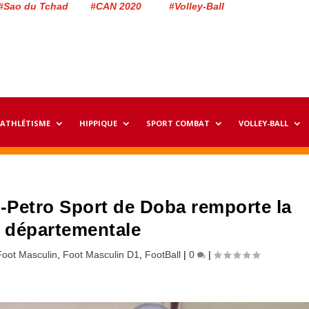
#Sao du Tchad #CAN 2020 #Volley-Ball
ATHLÉTISME
HIPPIQUE
SPORT COMBAT
VOLLEY-BALL
s-Petro Sport de Doba remporte la
e départementale
Foot Masculin
,
Foot Masculin D1
,
FootBall
|
0
|