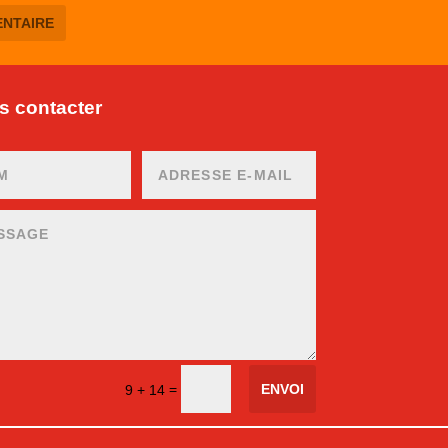
 contacter
ENVOI
=
9 + 14