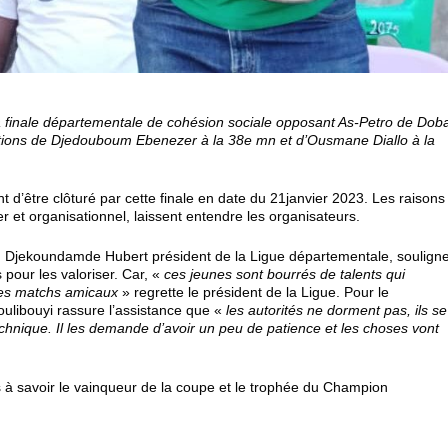
 la finale départementale de cohésion sociale opposant As-Petro de Dob
tions de Djedouboum Ebenezer à la 38
e
mn et d’Ousmane Diallo à la
 d’être clôturé par cette finale en date du 21janvier 2023. Les raisons
er et organisationnel, laissent entendre les organisateurs.
r, Djekoundamde Hubert président de la Ligue départementale, soulign
 pour les valoriser. Car, «
ces jeunes sont bourrés de talents qui
 les matchs amicaux
» regrette le président de la Ligue. Pour le
libouyi rassure l’assistance que «
les autorités ne dorment pas, ils se
echnique. Il les demande d’avoir un peu de patience et les choses vont
s à savoir le vainqueur de la coupe et le trophée du Champion