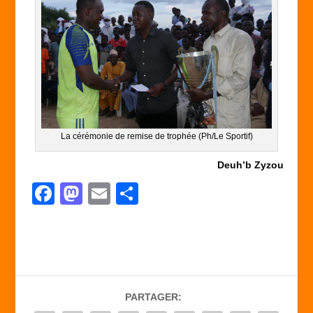
La cérémonie de remise de trophée (Ph/Le Sportif)
Deuh’b Zyzou
F
M
E
P
a
a
m
ar
c
st
ail
ta
e
o
g
b
d
er
PARTAGER:
o
o