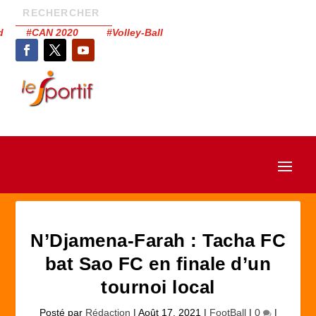
had #CAN 2020 #Volley-Ball
N’Djamena-Farah : Tacha FC
bat Sao FC en finale d’un
tournoi local
Posté par
Rédaction
|
Août 17, 2021
|
FootBall
|
0
|