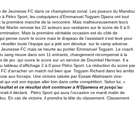
que de Jeunesse FC dans ce championnat zonal. Les joueurs du Mandou
face à Pétro Sport, les coéquipiers d’Emmanuel Togyam Djasra ont tout
 la première manche de la rencontre. Mais malheureusement leurs
obé Martin renvoie les 22 acteurs aux vestiaires sur le score de 0 à 0.
termination. Mais la première véritable occasion est du côté de
 pense ouvrir le score mais le drapeau de l’assistant s’est levé pour
 réveiller toute l’équipe qui a jeté son dévolue sur le camp adverse.
 la Jeunesse FC mais se heurte au portier Emmanuel Togyam. Le coach
e du sang neuve dans son 11 entrants, changement récompensé à la
s de jeu qui ouvre le score sur un service de Doumkel Herman. Il a
Au tableau d’affichage 2 à 0 pour Pétro Sport. La réduction du score pa
FC d’arracher un match nul bien que Togyam Richard dans les arrêts
impose aux forceps. Une victoire saluée par Essaie Allahissem vice-
 qui voit son équipe aller loin dans cette compétition. Selon lui, «
ésultat et ce résultat doit continuer à N’Djamena et jusqu’au
vrait-il déclaré. Pétro Sport qui aura l’occasion ce mardi matin de
u. En cas de victoire, il prendra la tête du classement. Classement