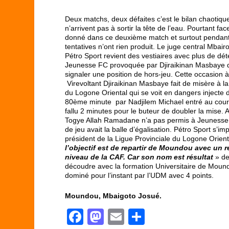
Deux matchs, deux défaites c’est le bilan chaoti
n’arrivent pas à sortir la tête de l’eau. Pourtant 
donné dans ce deuxième match et surtout pendant
tentatives n’ont rien produit. Le juge central Mbair
Pétro Sport revient des vestiaires avec plus de dé
Jeunesse FC provoquée par Djiraikinan Masbaye qui
signaler une position de hors-jeu. Cette occasion à
Virevoltant Djiraikinan Masbaye fait de misère à
du Logone Oriental qui se voit en dangers inject
80
ème
minute par Nadjilem Michael entré au cour
fallu 2 minutes pour le buteur de doubler la mise. 
Togye Allah Ramadane n’a pas permis à Jeunesse 
de jeu avait la balle d’égalisation. Pétro Sport s’
président de la Ligue Provinciale du Logone Oriental
l’objectif est de repartir de Moundou avec un r
niveau de la CAF. Car son nom est résultat
» de
découdre avec la formation Universitaire de Moundo
dominé pour l’instant par l’UDM avec 4 points.
Moundou, Mbaigoto Josué.
F
M
E
P