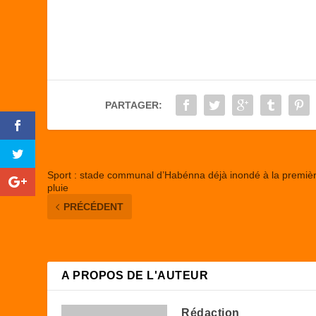
a
a
m
ar
c
st
ail
ta
e
o
g
b
d
er
o
o
PARTAGER:
o
n
k
Sport : stade communal d’Habénna déjà inondé à la premiè
pluie
PRÉCÉDENT
A PROPOS DE L'AUTEUR
Rédaction