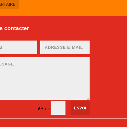
 contacter
ENVOI
=
9 + 7