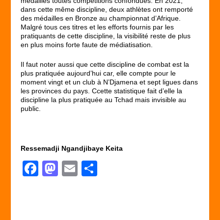
médailles toutes compétitions confondues. En 2021,
dans cette même discipline, deux athlètes ont remporté
des médailles en Bronze au championnat d’Afrique.
Malgré tous ces titres et les efforts fournis par les
pratiquants de cette discipline, la visibilité reste de plus
en plus moins forte faute de médiatisation.
Il faut noter aussi que cette discipline de combat est la
plus pratiquée aujourd’hui car, elle compte pour le
moment vingt et un club à N’Djamena et sept ligues dans
les provinces du pays. Ccette statistique fait d’elle la
discipline la plus pratiquée au Tchad mais invisible au
public.
Ressemadji Ngandjibaye Keita
F
M
E
P
a
a
m
ar
c
st
ail
ta
e
o
g