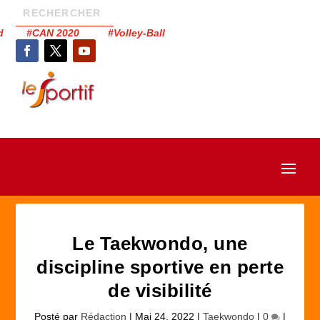
had #CAN 2020 #Volley-Ball
Le Taekwondo, une
discipline sportive en perte
de visibilité
Posté par
Rédaction
|
Mai 24, 2022
|
Taekwondo
|
0
|