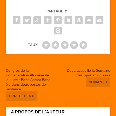
b
d
er
PARTAGER:
o
o
o
n
k
TAUX:
Congrès de la
Doba accueille la Semaine
Confédération Africaine de
des Sports Scolaires
la Lutte : Baba Ahmat Baba
SUIVANT
élu dans deux postes de
l’instance
PRÉCÉDENT
A PROPOS DE L'AUTEUR