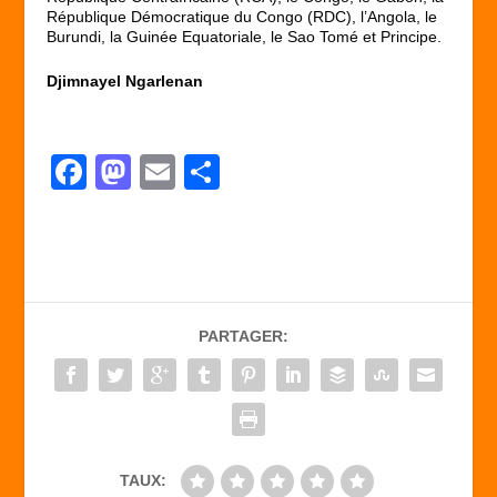
République Démocratique du Congo (RDC), l’Angola, le
Burundi, la Guinée Equatoriale, le Sao Tomé et Principe.
Djimnayel Ngarlenan
F
M
E
P
a
a
m
ar
c
st
ail
ta
e
o
g
b
d
er
PARTAGER:
o
o
o
n
k
TAUX: