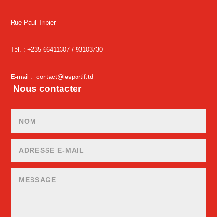
Rue Paul Tripier
Tél. : +235 66411307 /
93103730
E-mail :
contact@lesportif.td
Nous contacter