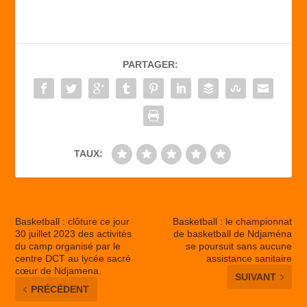
c
st
ail
ta
e
o
g
b
d
er
PARTAGER:
o
o
o
n
k
TAUX:
Basketball : clôture ce jour
Basketball : le championnat
30 juillet 2023 des activités
de basketball de Ndjaména
du camp organisé par le
se poursuit sans aucune
centre DCT au lycée sacré
assistance sanitaire
cœur de Ndjamena.
SUIVANT
PRÉCÉDENT