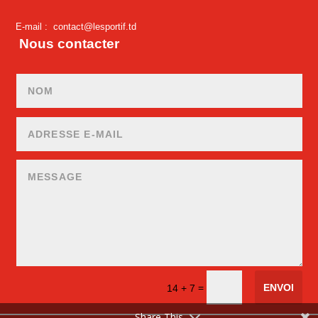
E-mail :
contact@lesportif.td
Nous contacter
ENVOI
=
14 + 7
Share This