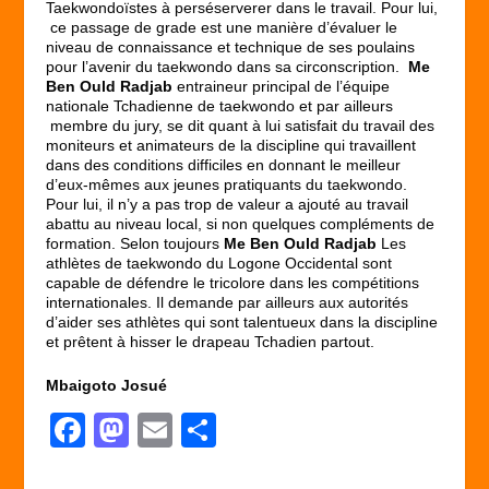
Taekwondoïstes à perséserverer dans le travail. Pour lui,
ce passage de grade est une manière d’évaluer le
niveau de connaissance et technique de ses poulains
pour l’avenir du taekwondo dans sa circonscription.
Me
Ben Ould Radjab
entraineur principal de l’équipe
nationale Tchadienne de taekwondo et par ailleurs
membre du jury, se dit quant à lui satisfait du travail des
moniteurs et animateurs de la discipline qui travaillent
dans des conditions difficiles en donnant le meilleur
d’eux-mêmes aux jeunes pratiquants du taekwondo.
Pour lui, il n’y a pas trop de valeur a ajouté au travail
abattu au niveau local, si non quelques compléments de
formation. Selon toujours
Me
Ben Ould Radjab
Les
athlètes de taekwondo du Logone Occidental sont
capable de défendre le tricolore dans les compétitions
internationales. Il demande par ailleurs aux autorités
d’aider ses athlètes qui sont talentueux dans la discipline
et prêtent à hisser le drapeau Tchadien partout.
Mbaigoto Josué
F
M
E
P
a
a
m
ar