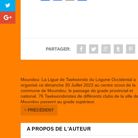
a
a
m
ar
c
st
ail
ta
e
o
g
b
d
er
o
o
PARTAGER:
o
n
k
Moundou: La Ligue de Taekwondo du Logone Occidental a
organisé ce dimanche 30 Juillet 2023 au centre scout de la
commune de Moundou, le passage de grade provincial et
national. 76 Taekwondoïstes de différents clubs de la ville d
Moundou passent au grade supérieur.
PRÉCÉDENT
A PROPOS DE L'AUTEUR