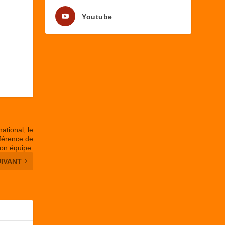
Youtube
ational, le
férence de
son équipe.
UIVANT