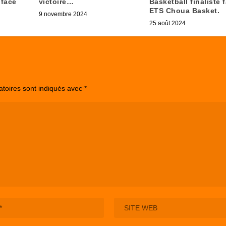
 face
victoire…
Basketball finaliste 
ETS Choua Basket.
9 novembre 2024
25 août 2024
atoires sont indiqués avec
*