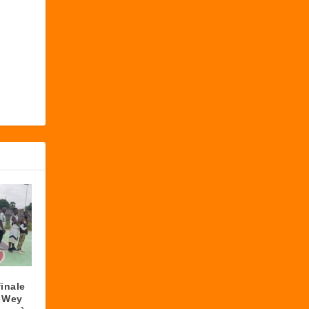
finale
e Wey