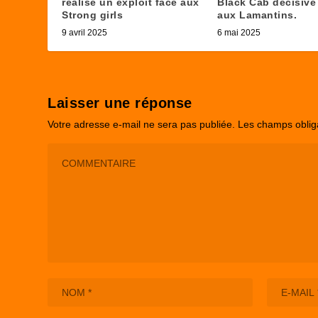
réalisé un exploit face aux
Black Cab décisive
Strong girls
aux Lamantins.
9 avril 2025
6 mai 2025
Laisser une réponse
Votre adresse e-mail ne sera pas publiée.
Les champs oblig