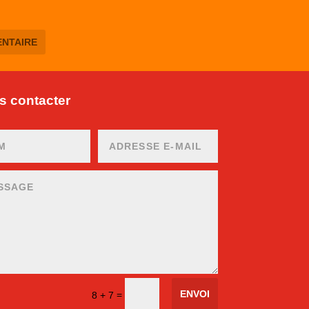
 contacter
ENVOI
=
8 + 7