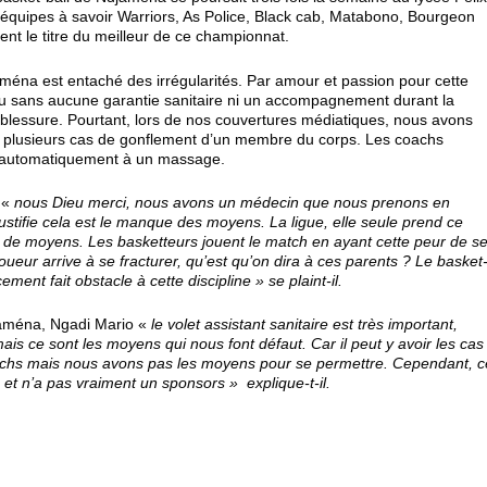
équipes à savoir Warriors, As Police, Black cab, Matabono, Bourgeon
nt le titre du meilleur de ce championnat.
ména est entaché des irrégularités. Par amour et passion pour cette
ateau sans aucune garantie sanitaire ni un accompagnement durant la
 blessure. Pourtant, lors de nos couvertures médiatiques, nous avons
s, plusieurs cas de gonflement d’un membre du corps. Les coachs
e automatiquement à un massage.
 «
nous Dieu merci, nous avons un médecin que nous prenons en
justifie cela est le manque des moyens. La ligue, elle seule prend ce
ez de moyens. Les basketteurs jouent le match en ayant cette peur de s
oueur arrive à se fracturer, qu’est qu’on dira à ces parents ? Le basket
ement fait obstacle à cette discipline » se plaint-il.
djaména, Ngadi Mario «
le volet assistant sanitaire est très important,
ais ce sont les moyens qui nous font défaut. Car il peut y avoir les cas
tchs mais nous avons pas les moyens pour se permettre. Cependant, c
 et n’a pas vraiment un sponsors » explique-t-il.