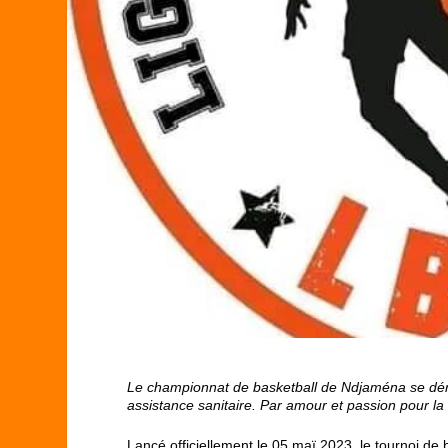
Le championnat de basketball de Ndjaména se dér
assistance sanitaire. Par amour et passion pour la d
Lancé officiellement le 05 maï 2023, le tournoi de 