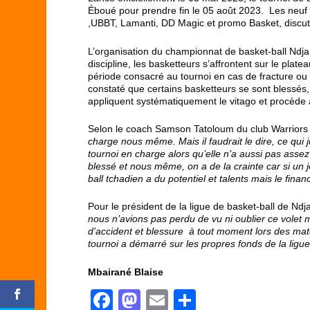
Éboué pour prendre fin le 05 août 2023. Les neuf 
,UBBT, Lamanti, DD Magic et promo Basket, discute
L’organisation du championnat de basket-ball Ndja
discipline, les basketteurs s’affrontent sur le pl
période consacré au tournoi en cas de fracture ou
constaté que certains basketteurs se sont blessé
appliquent systématiquement le vitago et procèd
Selon le coach Samson Tatoloum du club Warriors
charge nous même. Mais il faudrait le dire, ce qui 
tournoi en charge alors qu’elle n’a aussi pas ass
blessé et nous même, on a de la crainte car si un j
ball tchadien a du potentiel et talents mais le financ
Pour le président de la ligue de basket-ball de N
nous n’avions pas perdu de vu ni oublier ce volet m
d’accident et blessure à tout moment lors des ma
tournoi a démarré sur les propres fonds de la ligue
Mbairané Blaise
F
M
E
P