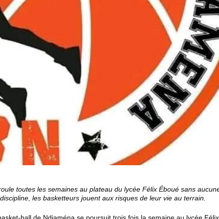
oule toutes les semaines au plateau du lycée Félix Éboué sans aucun
iscipline, les basketteurs jouent aux risques de leur vie au terrain.
basket-ball de Ndjaména se poursuit trois fois la semaine au lycée Féli