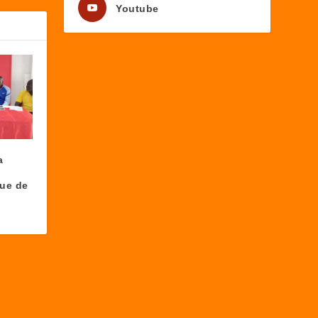
Youtube
a
ue de