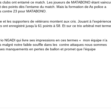
ces clubs ont entamé ce match. Les joueurs de MATABONO étant vaincu
 des points dès l’entame du match. Mais la formation de As police a
ints contre 23 pour MATABONO.
et les supporters de vétérans montent aux cris. Jouant à l’expérienc
 ont enregistré jusqu’à 61 points à 58. Et sur ce trio arbitral met term
rio NGADI qui livre ses impressions en ces termes « mon équipe n’a
s malgré notre faible souffle dans les contre attaques nous sommes
ques manquements en pertes de ballon et promet que l’équipe