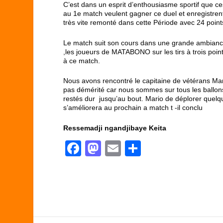
C’est dans un esprit d’enthousiasme sportif que 
au 1
e
match veulent gagner ce duel et enregistrent
très vite remonté dans cette Période avec 24 po
Le match suit son cours dans une grande ambiance 
,les joueurs de MATABONO sur les tirs à trois points
à ce match.
Nous avons rencontré le capitaine de vétérans Ma
pas démérité car nous sommes sur tous les ballon
restés dur jusqu’au bout. Mario de déplorer quel
s’améliorera au prochain a match t -il conclu
Ressemadji ngandjibaye Keita
F
M
E
P
a
a
m
ar
c
st
ail
ta
e
o
g
b
d
er